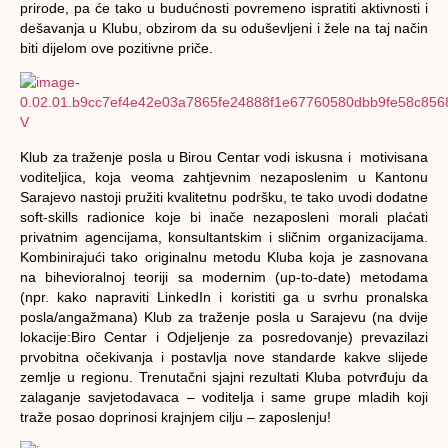
prirode, pa će tako u budućnosti povremeno ispratiti aktivnosti i
dešavanja u Klubu, obzirom da su oduševljeni i žele na taj način
biti dijelom ove pozitivne priče.
Klub za traženje posla u Birou Centar vodi iskusna i motivisana
voditeljica, koja veoma zahtjevnim nezaposlenim u Kantonu
Sarajevo nastoji pružiti kvalitetnu podršku, te tako uvodi dodatne
soft-skills radionice koje bi inače nezaposleni morali plaćati
privatnim agencijama, konsultantskim i sličnim organizacijama.
Kombinirajući tako originalnu metodu Kluba koja je zasnovana
na bihevioralnoj teoriji sa modernim (up-to-date) metodama
(npr. kako napraviti LinkedIn i koristiti ga u svrhu pronalska
posla/angažmana) Klub za traženje posla u Sarajevu (na dvije
lokacije:Biro Centar i Odjeljenje za posredovanje) prevazilazi
prvobitna očekivanja i postavlja nove standarde kakve slijede
zemlje u regionu. Trenutačni sjajni rezultati Kluba potvrđuju da
zalaganje savjetodavaca – voditelja i same grupe mladih koji
traže posao doprinosi krajnjem cilju – zaposlenju!