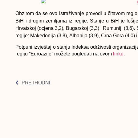
Obzirom da se ovo istraživanje provodi u čitavom region
BiH i drugim zemljama iz regije. Stanje u BiH je loš
Hrvatskoj (ocjena 3,2), Bugarskoj (3,3) i Rumuniji (3,6)
regije:
Makedonija (3,8),
Albanija (3,9), Crna Gora (4,0) i 
Potpuni izvještaj o stanju Indeksa održivosti organizacij
regiju “Euroazije” možete pogledati na ovom
linku
.
PRETHODNI