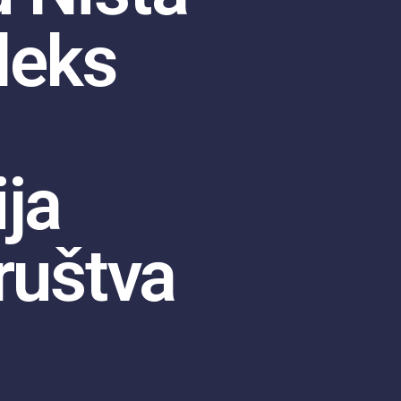
deks
ja
ruštva