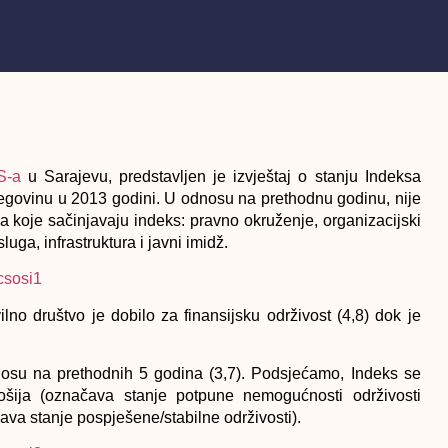
S-a
u Sarajevu, predstavljen je izvještaj o stanju Indeksa
rcegovinu u 2013 godini. U odnosu na prethodnu godinu, nije
a koje sačinjavaju indeks: pravno okruženje, organizacijski
uga, infrastruktura i javni imidž.
lno društvo je dobilo za finansijsku održivost (4,8) dok je
osu na prethodnih 5 godina (3,7). Podsjećamo, Indeks se
šija (označava stanje potpune nemogućnosti održivosti
čava stanje pospješene/stabilne održivosti).