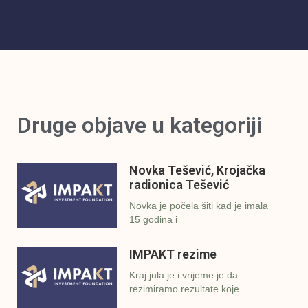
Druge objave u kategoriji
Novka Tešević, Krojačka
radionica Tešević
Novka je počela šiti kad je imala
15 godina i
IMPAKT rezime
Kraj jula je i vrijeme je da
rezimiramo rezultate koje