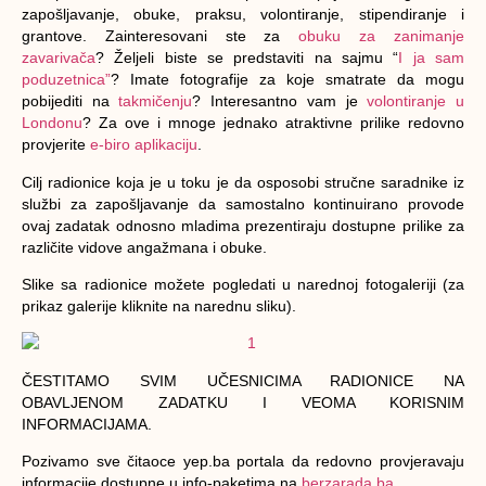
zapošljavanje, obuke, praksu, volontiranje, stipendiranje i
grantove. Zainteresovani ste za
obuku za zanimanje
zavarivača
? Željeli biste se predstaviti na sajmu “
I ja sam
poduzetnica”
? Imate fotografije za koje smatrate da mogu
pobijediti na
takmičenju
? Interesantno vam je
volontiranje u
Londonu
? Za ove i mnoge jednako atraktivne prilike redovno
provjerite
e-biro aplikaciju
.
Cilj radionice koja je u toku je da osposobi stručne saradnike iz
službi za zapošljavanje da samostalno kontinuirano provode
ovaj zadatak odnosno mladima prezentiraju dostupne prilike za
različite vidove angažmana i obuke.
Slike sa radionice možete pogledati u narednoj fotogaleriji (za
prikaz galerije kliknite na narednu sliku).
ČESTITAMO SVIM UČESNICIMA RADIONICE NA
OBAVLJENOM ZADATKU I VEOMA KORISNIM
INFORMACIJAMA.
Pozivamo sve čitaoce yep.ba portala da redovno provjeravaju
informacije dostupne u info-paketima na
berzarada.ba
.