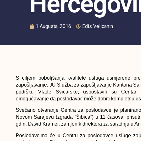
Hercegovi
1 Augusta, 2016
Edis Velicanin
S ciljem poboljšanja kvalitete usluga usmjerene pr
zapošljavanje, JU Služba za zapošljavanje Kantona Sa
podršku Vlade Švicarske, uspostavili su Centar z
omogućavanje da poslodavac može dobiti kompletnu us
Svečano otvaranje Centra za poslodavce je planirano
Novom Sarajevu (zgrada “Šibica”) u 11 časova, prisutn
gdin. David Kramer, zamjenik direktora za saradnju u A
Poslodavcima će u Centru za poslodavce usluge zajedn