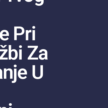
e Pri
žbi Za
anje U