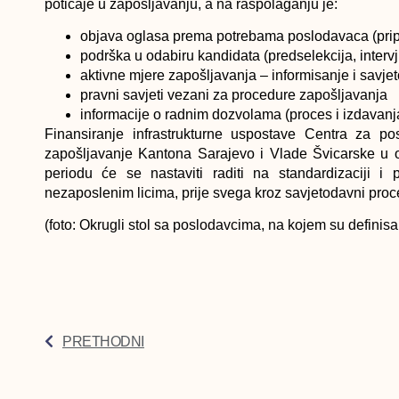
poticaje u zapošljavanju, a na raspolaganju je:
objava oglasa prema potrebama poslodavaca (pripr
podrška u odabiru kandidata (predselekcija, intervj
aktivne mjere zapošljavanja – informisanje i savje
pravni savjeti vezani za procedure zapošljavanja
informacije o radnim dozvolama (proces i izdavanj
Finansiranje infrastrukturne uspostave Centra za p
zapošljavanje Kantona Sarajevo i Vlade Švicarske u o
periodu će se nastaviti raditi na standardizaciji i
nezaposlenim licima, prije svega kroz savjetodavni proc
(foto: Okrugli stol sa poslodavcima, na kojem su definis
PRETHODNI