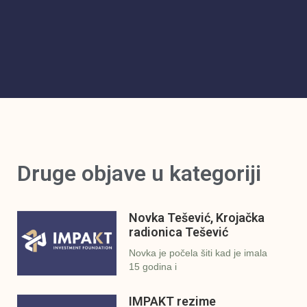
Druge objave u kategoriji
Novka Tešević, Krojačka
radionica Tešević
Novka je počela šiti kad je imala
15 godina i
IMPAKT rezime