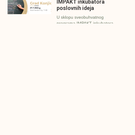
IMPAKT inkubatora
poslovnih ideja
U sklopu sveobuhvatnog
programa IMPAKT inkubatora
poslovnih ideja kao kruna
Finalna prezentacija
IMPAKT inkubatora
poslovnih ideja
Zavidovići
Zatvaramo još jedan ciklus
IMPAKT inkubatora u
Zavidovićima i to