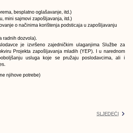
ema, besplatno oglašavanje, itd.)
u, mini sajmovi zapošljavanja, itd.)
tovanje o načinima korištenja podsticaja u zapošljavanju
a radnih dozvola).
oslodavce je izvršeno zajedničkim ulaganjima Službe za
kviru Projekta zapošljavanja mladih (YEP). I u narednom
 poboljšanju usluga koje se pružaju poslodavcima, ali i
es.
ane njihove potrebe)
SLJEDEĆI