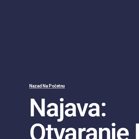
Nazad Na Početnu
Najava:
Otvaranje