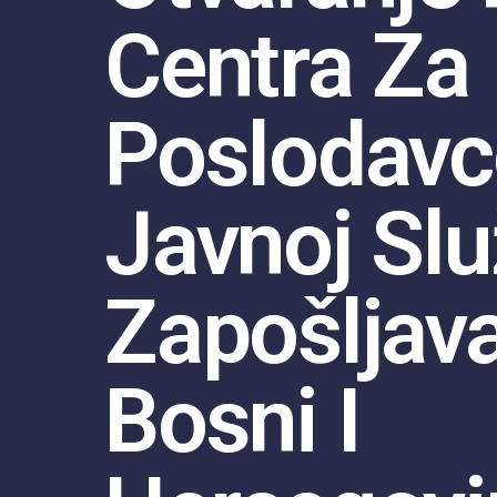
Centra Za
Poslodavc
Javnoj Slu
Zapošljav
Bosni I