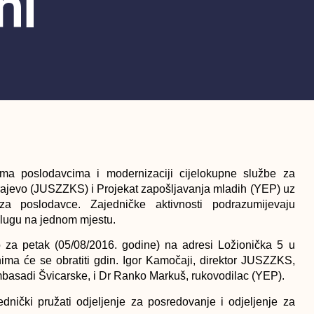
ni
ema poslodavcima i modernizaciji cijelokupne službe za
rajevo (JUSZZKS) i Projekat zapošljavanja mladih (YEP) uz
a poslodavce. Zajedničke aktivnosti podrazumijevaju
lugu na jednom mjestu.
 za petak (05/08/2016. godine) na adresi Ložionička 5 u
ima će se obratiti gdin. Igor Kamočaji, direktor JUSZZKS,
mbasadi Švicarske, i Dr Ranko Markuš, rukovodilac (YEP).
ički pružati odjeljenje za posredovanje i odjeljenje za