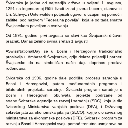
Švicarska je jedna od najstarijih država u svijetu! 1. avgusta,
1291 na legendarnoj Rütli livadi iznad jezera Lucern, stanovnici
Uri, Schwyz i Unterwalden potpisali ugovor o uzajamnoj pomoći i
zaštite, pod nazivom “Federalna povelja”, koja je od tada smatra
Švajcarskom poveljom o osnivanju.
Od 1891. godine, prvi avgusta se slavi kao Švajcarski državni
praznik. Danas želimo svima sretan 1.avgust!
#SwissNationalDay se u Bosni i Hercegovini tradicionalno
proslavlja u Ambasadi Švajcarske, gdje dolaze prijatelji i parneri
Švajcarske da na simboličan način daju doprinos proslavi
rođendana.
Švicarska od 1996. godine daje podršku procesu saradnje u
Bosni i Hercegovini, putem međunarodnih programa i
bilateralnih projekata saradnje. Švicarski program saradnje u
Bosni i Hercegovini obuhvata projekte podržane od
strane Švicarske agencije za razvoj i saradnju (SDC), koja je dio
švicarskog Ministarstva vanjskih poslova (DFA), i Državnog
sekretarijata za ekonomska pitanja (SECO), koji je dio saveznog
ministarstva za ekonomske poslove (DFE). Švicarski program za
razvoj u Bosni i Hercegovini svoju pomoć trenutno usmjerava na