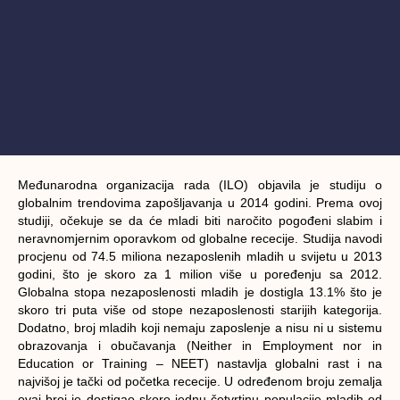
Međunarodna organizacija rada (ILO) objavila je studiju o
globalnim trendovima zapošljavanja u 2014 godini. Prema ovoj
studiji, očekuje se da će mladi biti naročito pogođeni slabim i
neravnomjernim oporavkom od globalne rececije. Studija navodi
procjenu od 74.5 miliona nezaposlenih mladih u svijetu u 2013
godini, što je skoro za 1 milion više u poređenju sa 2012.
Globalna stopa nezaposlenosti mladih je dostigla 13.1% što je
skoro tri puta više od stope nezaposlenosti starijih kategorija.
Dodatno, broj mladih koji nemaju zaposlenje a nisu ni u sistemu
obrazovanja i obučavanja (Neither in Employment nor in
Education or Training – NEET) nastavlja globalni rast i na
najvišoj je tački od početka rececije. U određenom broju zemalja
ovaj broj je dostigao skoro jednu četvrtinu populacije mladih od