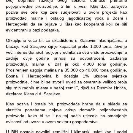
svoj doprinos razvoju ovog sektora domaće primarne
poljoprivredne proizvodnje. S tim u vezi, Klas d.d. Sarajevo
poziva sve one koji žele sudjelovati u ovom projektu kao
proizvođači maline i ostalog jagodičastog voća u Bosni i
Hercegovini da se prijave u Klas kao kooperanti koji će biti
evidentirani u bazi podataka.
Otkupljeno voće bit će skladišteno u Klasovim hladnjačama u
Blažuju kod Sarajeva čiji je kapacitet preko 1.000 tona. „Sve je
veći interes domaćih poljoprivrednika za ovu vrstu proizvodnje, a
zadnje dvije godine prinosi su udvostručeni. Sadašnja
proizvodnja malina u BiH je oko 4.000 tona godišnje.
Proširenjem uzgoja malina na 35.000 do 40.000 tona godišnje,
Bosna i Hercegovina bi dostigla 1% ukupne svjetske
proizvodnje, čime bi se stvorili uvjeti za otvaranje velikog broja
sigurnih radnih mjesta u našoj zemlji”, riječi su Rusmira Hrvića,
direktora Klasa d.d. Sarajevo.
Klas poziva i ostale bh. proizvođače hrane da u skladu sa
vlastitim potrebama najave otkup domaćih poljoprivrednih
proizvoda, kako bi se i na taj način utjecalo na smanjenje
ovisnosti od uvoza u ovom sektoru gospodarstva.
U BiH postoje povoljni zemljišni i klimatski uvjeti kao i vodni