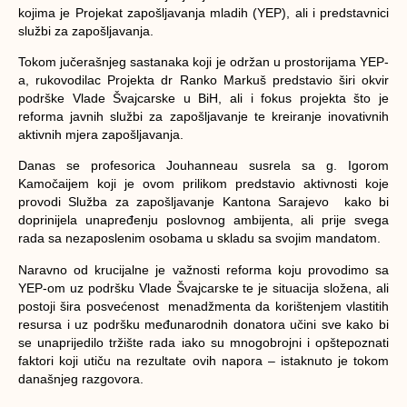
kojima je Projekat zapošljavanja mladih (YEP), ali i predstavnici
službi za zapošljavanja.
Tokom jučerašnjeg sastanaka koji je održan u prostorijama YEP-
a, rukovodilac Projekta dr Ranko Markuš predstavio širi okvir
podrške Vlade Švajcarske u BiH, ali i fokus projekta što je
reforma javnih službi za zapošljavanje te kreiranje inovativnih
aktivnih mjera zapošljavanja.
Danas se profesorica Jouhanneau susrela sa g. Igorom
Kamočaijem koji je ovom prilikom predstavio aktivnosti koje
provodi Služba za zapošljavanje Kantona Sarajevo kako bi
doprinijela unapređenju poslovnog ambijenta, ali prije svega
rada sa nezaposlenim osobama u skladu sa svojim mandatom.
Naravno od krucijalne je važnosti reforma koju provodimo sa
YEP-om uz podršku Vlade Švajcarske te je situacija složena, ali
postoji šira posvećenost menadžmenta da korištenjem vlastitih
resursa i uz podršku međunarodnih donatora učini sve kako bi
se unaprijedilo tržište rada iako su mnogobrojni i opštepoznati
faktori koji utiču na rezultate ovih napora – istaknuto je tokom
današnjeg razgovora.