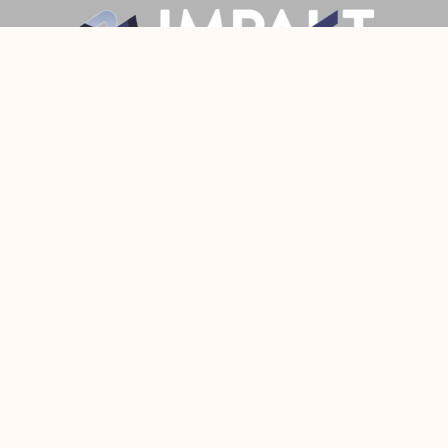
Prijava
Pratite Nas
Made with
by Fixit
© 2022 All Rights Reserved Fixit d.o.o.