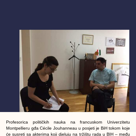
Profesorica političkih nauka na francuskom Univerzitetu
Montpellieru gđa Cécile Jouhanneau u posjeti je BiH tokom koje
će susreti sa akterima koji djeluju na tržištu rada u BIH – među