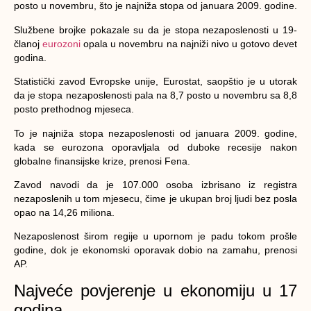
posto u novembru, što je najniža stopa od januara 2009. godine.
Službene brojke pokazale su da je stopa nezaposlenosti u 19-
članoj
eurozoni
opala u novembru na najniži nivo u gotovo devet
godina.
Statistički zavod Evropske unije, Eurostat, saopštio je u utorak
da je stopa nezaposlenosti pala na 8,7 posto u novembru sa 8,8
posto prethodnog mjeseca.
To je najniža stopa nezaposlenosti od januara 2009. godine,
kada se eurozona oporavljala od duboke recesije nakon
globalne finansijske krize, prenosi Fena.
Zavod navodi da je 107.000 osoba izbrisano iz registra
nezaposlenih u tom mjesecu, čime je ukupan broj ljudi bez posla
opao na 14,26 miliona.
Nezaposlenost širom regije u upornom je padu tokom prošle
godine, dok je ekonomski oporavak dobio na zamahu, prenosi
AP.
Najveće povjerenje u ekonomiju u 17
godina