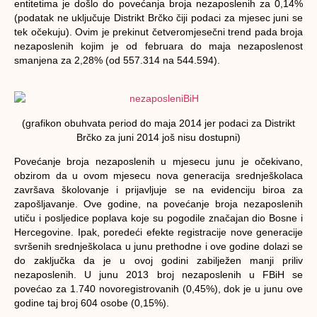
entitetima je došlo do povećanja broja nezaposlenih za 0,14%
(podatak ne uključuje Distrikt Brčko čiji podaci za mjesec juni se
tek očekuju). Ovim je prekinut četveromjesečni trend pada broja
nezaposlenih kojim je od februara do maja nezaposlenost
smanjena za 2,28% (od 557.314 na 544.594).
(grafikon obuhvata period do maja 2014 jer podaci za Distrikt
Brčko za juni 2014 još nisu dostupni)
Povećanje broja nezaposlenih u mjesecu junu je očekivano,
obzirom da u ovom mjesecu nova generacija srednješkolaca
završava školovanje i prijavljuje se na evidenciju biroa za
zapošljavanje. Ove godine, na povećanje broja nezaposlenih
utiču i posljedice poplava koje su pogodile značajan dio Bosne i
Hercegovine. Ipak, poredeći efekte registracije nove generacije
svršenih srednješkolaca u junu prethodne i ove godine dolazi se
do zaključka da je u ovoj godini zabilježen manji priliv
nezaposlenih. U junu 2013 broj nezaposlenih u FBiH se
povećao za 1.740 novoregistrovanih (0,45%), dok je u junu ove
godine taj broj 604 osobe (0,15%).