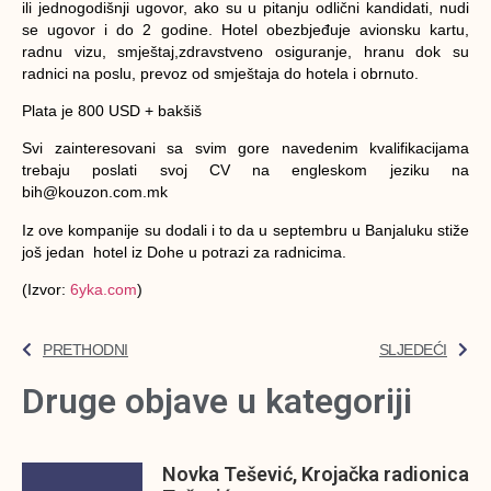
ili jednogodišnji ugovor, ako su u pitanju odlični kandidati, nudi
se ugovor i do 2 godine. Hotel obezbjeđuje avionsku kartu,
radnu vizu, smještaj,zdravstveno osiguranje, hranu dok su
radnici na poslu, prevoz od smještaja do hotela i obrnuto.
Plata je 800 USD + bakšiš
Svi zainteresovani sa svim gore navedenim kvalifikacijama
trebaju poslati svoj CV na engleskom jeziku na
bih@kouzon.com.mk
Iz ove kompanije su dodali i to da u septembru u Banjaluku stiže
još jedan hotel iz Dohe u potrazi za radnicima.
(Izvor:
6yka.com
)
PRETHODNI
SLJEDEĆI
Druge objave u kategoriji
Novka Tešević, Krojačka radionica