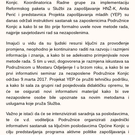
Konjic. Koordinatorica Radne grupe za implementaciju
Reformskog paketa u Službi za zapošljavanje HNŽ-K, Anita
Perić i predstavnica Projekta zapošljavanja mladih (YEP) su
danas održali instruktivni sastanak sa zaposlenicima Podružnice
Konjic a kako bi se što prije formalno uvele nove metode rada,
najprije savjetodavni rad sa nezaposlenima.
Imajući u vidu da su ljudski resursi ključni za provođenje
promjena, neophodno je kontinuirano raditi na razvoju i razmjeni
informacija i znanja, a kako bi se adekvatno primjenjivale nove
metode rada. S tim u vezi, dogovorena je razmjena iskustava sa
Podružnicom u Mostaru Odjeljenje I u brzom roku, a kako bi se
prvi informativni seminar za nezaposlene Podružnice Konjic
održao 9.marta 2017. Projekat YEP će pružiti tehničku podršku,
a kako bi sala za grupni rad posjedovala didaktičku opremu, te
će se osigurati novi informativni materijal kako bi sve
nezaposlene osobe bile upoznate sa novim metodama i
uslugama koje pruža Služba.
Važno je istaći da će se intenzivizirati saradnja sa poslodavcima,
te će v.d. voditeljica Podružnice organizirati zajednički
informativni sastanak sa ključnim poslodavcima Općine Konjic u
cilju predstavljanja programa aktivne politike zapošljavanja i