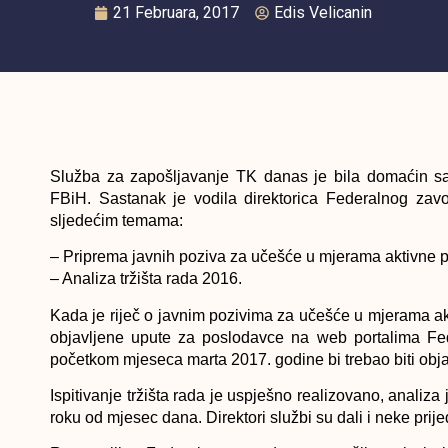
21 Februara, 2017
Edis Velicanin
Služba za zapošljavanje TK danas je bila domaćin sas
FBiH. Sastanak je vodila direktorica Federalnog zav
sljedećim temama:
– Priprema javnih poziva za učešće u mjerama aktivne po
– Analiza tržišta rada 2016.
Kada je riječ o javnim pozivima za učešće u mjerama ak
objavljene upute za poslodavce na web portalima Fed
početkom mjeseca marta 2017. godine bi trebao biti objav
Ispitivanje tržišta rada je uspješno realizovano, analiza 
roku od mjesec dana. Direktori službi su dali i neke prij