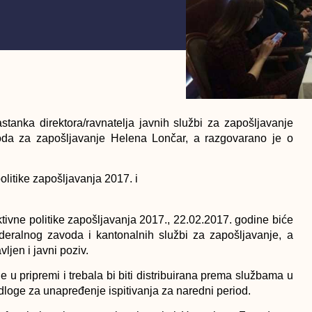
tanka direktora/ravnatelja javnih službi za zapošljavanje
oda za zapošljavanje Helena Lončar, a razgovarano je o
litike zapošljavanja 2017. i
tivne politike zapošljavanja 2017., 22.02.2017. godine biće
eralnog zavoda i kantonalnih službi za zapošljavanje, a
ljen i javni poziv.
je u pripremi i trebala bi biti distribuirana prema službama u
edloge za unapređenje ispitivanja za naredni period.