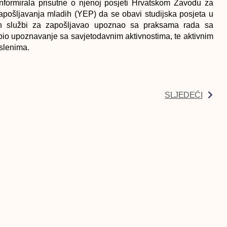
nformirala prisutne o njenoj posjeti Hrvatskom Zavodu za
apošljavanja mladih (YEP) da se obavi studijska posjeta u
h službi za zapošljavao upoznao sa praksama rada sa
bi bio upoznavanje sa savjetodavnim aktivnostima, te aktivnim
oslenima.
SLJEDEĆI