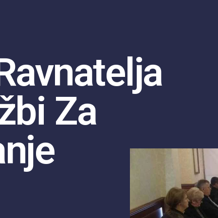
ravnatelja
žbi Za
anje