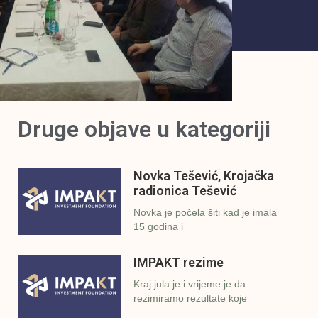
Druge objave u kategoriji
Novka Tešević, Krojačka
radionica Tešević
Novka je počela šiti kad je imala
15 godina i
IMPAKT rezime
Kraj jula je i vrijeme je da
rezimiramo rezultate koje