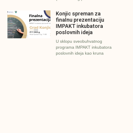
Konjic spreman za
finalnu prezentaciju
IMPAKT inkubatora
poslovnih ideja
U sklopu sveobuhvatnog
programa IMPAKT inkubatora
poslovnih ideja kao kruna
Finalna prezentacija
IMPAKT inkubatora
poslovnih ideja
Zavidovići
Zatvaramo još jedan ciklus
IMPAKT inkubatora u
Zavidovićima i to