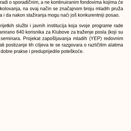
 radi o sporadičnim, a ne kontinuiranim fondovima kojima će
školovanja, na ovaj način se značajnom broju mladih pruža
ada i da nakon stažiranja mogu naći još konkurentniji posao.
jetkih službi i javnih institucija koja svoje programe rade
 planirano 640 korisnika za Klubove za traženje posla (koji su
ih seminara. Projekat zapošljavanja mladih (YEP) redovnim
i postizanje tih ciljeva te se razgovara o različitim alatima
e dobre prakse i preduprijedile poteškoće.