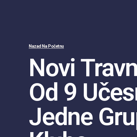
Nazad Na Početnu
Novi Travn
Od 9 Učesn
Jedne Gru