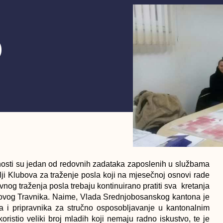
o
ćnosti su jedan od redovnih zadataka zaposlenih u službama
lji Klubova za traženje posla koji na mjesečnoj osnovi rade
nog traženja posla trebaju kontinuirano pratiti sva kretanja
z Novog Travnika. Naime, Vlada Srednjobosanskog kantona je
ra i pripravnika za stručno osposobljavanje u kantonalnim
ristio veliki broj mladih koji nemaju radno iskustvo, te je