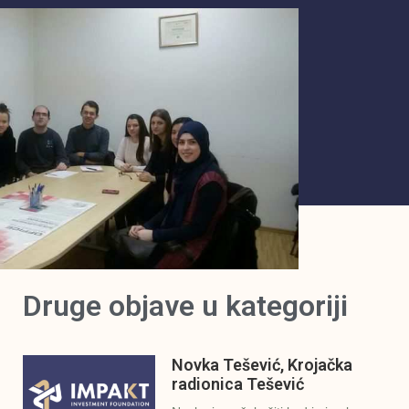
Druge objave u kategoriji
Novka Tešević, Krojačka
radionica Tešević