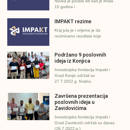
Novka je počela šiti kad je imala
15 godina i
IMPAKT rezime
Kraj jula je i vrijeme je da
rezimiramo rezultate koje
Podržano 9 poslovnih
ideja iz Konjica
Investicijska fondacija Impakt i
Grad Konjic održali su
27.7.2022.g. finalnu
Završena prezentacija
poslovnih ideja u
Zavidovićima
Investicijska fondacija Impakt i
Grad Zavidovići održali su danas
(26.7.2022.g.)