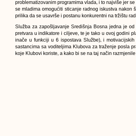
problematizovanim programima vlada, i to najviše jer se
se mladima omogućiti sticanje radnog iskustva nakon 
prilika da se usavrše i postanu konkurentni na tržištu r
Služba za zapošljavanje Središnja Bosna jedna je od ri
pretvara u indikatore i ciljeve, te je tako u ovoj godini
inače u funkciji u 6 ispostava Službe), i motivacijsk
sastancima sa voditeljima Klubova za traženje posla prat
koje Klubovi koriste, a kako bi se na taj način razmjenil