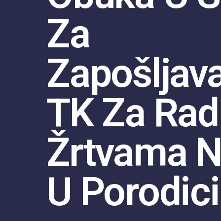
Za
Zapošljav
TK Za Rad
Žrtvama N
U Porodici