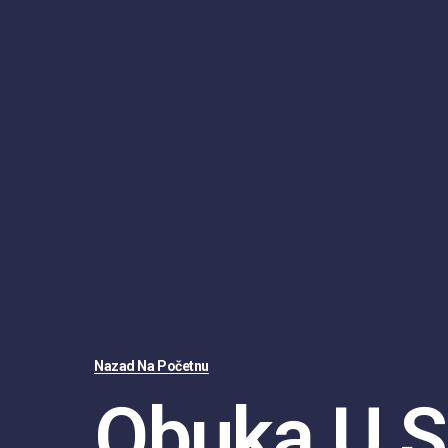
Nazad Na Početnu
Obuka U S