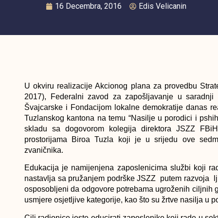
16 Decembra, 2016
Edis Velicanin
U okviru realizacije Akcionog plana za provedbu Strate
2017), Federalni zavod za zapošljavanje u saradnji
Švajcarske i Fondacijom lokalne demokratije danas re
Tuzlanskog kantona na temu “Nasilje u porodici i pshiho
skladu sa dogovorom kolegija direktora JSZZ FBi
prostorijama Biroa Tuzla koji je u srijedu ove sedm
zvaničnika.
Edukacija je namijenjena zaposlenicima službi koji 
nastavlja sa pružanjem podrške JSZZ putem razvoja lju
osposobljeni da odgovore potrebama ugroženih ciljnih 
usmjere osjetljive kategorije, kao što su žrtve nasilja u 
Cilj radionice jeste educirati zaposlenike koji rade u s