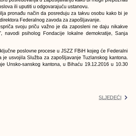
slova ili uputiti u odgovarajuću ustanovu.
silja pronađu način da posreduju za takvu osobu kako bi je
 direktora Federalnog zavoda za zapošljavanje.
ispriča svoju priču važno je da zaposleni ne daju nikakve
 navodi psiholog Fondacije lokalne demokratije, Sanja
ključne poslovne procese u JSZZ FBiH kojeg će Federalni
a je usvojila Služba za zapošljavanje Tuzlanskog kantona.
nje Unsko-sanskog kantona, u Bihaću 19.12.2016 u 10.30
SLJEDEĆI