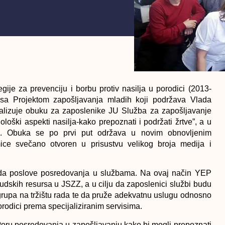
gije za prevenciju i borbu protiv nasilja u porodici (2013-
 sa Projektom zapošljavanja mladih koji podržava Vlada
alizuje obuku za zaposlenike JU Služba za zapošljavanje
loški aspekti nasilja-kako prepoznati i podržati žrtve”, a u
H. Obuka se po prvi put održava u novim obnovljenim
ice svečano otvoren u prisustvu velikog broja medija i
rada poslove posredovanja u službama. Na ovaj način YEP
dskih resursa u JSZZ, a u cilju da zaposlenici službi budu
grupa na tržištu rada te da pruže adekvatnu uslugu odnosno
porodici prema specijaliziranim servisima.
ektoru posredovanja u zapošljavanju kako bi mogli prepoznati