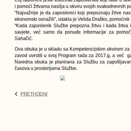
i pomoći žrtvama nasilja u okviru svojih svakodnevnih po
“Najvažnije je da zaposlenici koji prepoznaju žrtve na
ekonomski osnažili”, istakla je Velida Draško, pomoćnik
“Kada zaposlenik Službe prepozna žrtvu i kada žrtva 
savjete, već samo da ponude informacije za pomoć”,
Sahačić.
Ova obuka je u skladu sa Kompetencijskim okvirom za 
zavod uvrstiti u svoj Program rada za 2017.g. a već g
Naredna obuka je planirana za Službu za zapošljava
časova u prostorijama Službe.
PRETHODNI