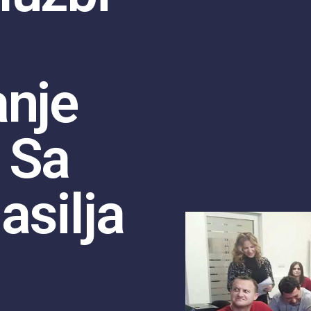
anje
 Sa
asilja