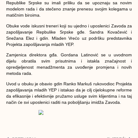
Republike Srpske su imali priliku da se upoznaju sa novim
modelom rada i da stečeno znanje prenesu svojim kolegama u
matičnim biroima.
Obuke vode iskusni treneri koji su ujedno i uposlenici Zavoda za
zapošljavanje Repbulike Srpske gđe. Sandra Kovačević i
Snežana Elez i gdin. Mladen Vrećo uz podršku predstavnika
Projekta zapošljavanja mladih YEP.
Zamjenica direktora gđa. Gordana Latinović se u uvodnom
dijelu obratila svim prisutnima i istakla značajnost i
opredjeljenost menadžmenta za uvođenje promjena i novih
metoda rada.
Uvod u obuku je obavio gdin Ranko Markuš rukovodioc Projekta
zapošljavanja mladih YEP i istakao da je cilj cijelokupne reforme
da efikasnije i efektivnije pružamo usluge svim klijentima i na taj
način će svi uposlenici raditi na poboljšanju imidža Zavoda.