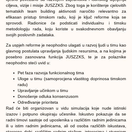
ciljeva, vizije i misije JUSZZKS. Zbog toga je korištenje cjelovitih
tematskih team building aktivnosti naročito relevantno za
efikasan pristup timskom radu, koji je ključ reforme koja se
sprovodi. Radionice će podsticati individualnu i timsku
metodologiju rada, koju koriste u svakodnevnom obavljanju
svojih poslovnih zadataka.
Za uspjeh reforme je neophodno ulagati u razvoj ljudi u timu kao
glavnog postulata upravljanja ljudskim resursima, a na kojima je
posebno zasnovana funkcija JUSZZKS, te je za polaznike
neophodno steći uvid u:
Pet faza razvoja funkcionalnog tima
Uloge u timu (samoprocjena vlastitog doprinosa timskom
radu)
Upravljanje učinkom u timu
Donošenje odluka konsenzusom
Određivanje prioriteta
Rad će biti organizovan u vidu simulacija koje nude istinski
izazov i potpuno okupiraju učesnike. Iskustvo pokazuje da se
radni timovi sastoje od uposlenika u različitim radnim jedinicama
ili u istim radnim jedinicama, ali od osoba različitih iskustava,
starosne dobi, različitim radnim stažom, interesima i stupnjem