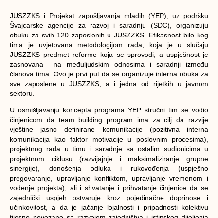
JUSZZKS i Projekat zapošljavanja mladih (YEP), uz podršku
Švajcarske agencije za razvoj i saradnju (SDC), organizuju
obuku za svih 120 zaposlenih u JUSZZKS. Efikasnost bilo kog
tima je uvjetovana metodologijom rada, koja je u slučaju
JUSZZKS predmet reforme koja se sprovodi, a uspješnost je
zasnovana na međuljudskim odnosima i saradnji između
članova tima. Ovo je prvi put da se organizuje interna obuka za
sve zaposlene u JUSZZKS, a i jedna od rijetkih u javnom
sektoru.
U osmišljavanju koncepta programa YEP stručni tim se vodio
činjenicom da team building program ima za cilj da razvije
vještine jasno definirane komunikacije (pozitivna interna
komunikacija kao faktor motivacije u poslovnim procesima),
projektnog rada u timu i saradnje sa ostalim sudionicima u
projektnom ciklusu (razvijajnje i maksimaliziranje grupne
sinergije), donošenja odluka i rukovođenja (uspješno
pregovaranje, upravljanje konfliktom, upravljanje vremenom i
vođenje projekta), ali i shvatanje i prihvatanje činjenice da se
zajednički uspjeh ostvaruje kroz pojedinačne doprinose i
učinkovitost, a da je jačanje lojalnosti i pripadnosti kolektivu
tijesno povezano sa razvojem zajedništva i istinskog dijeljenja