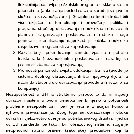
fleksibilnije postavljanje školskih programa u skladu sa tim
prioritetima (anketiranje poslodavaca u saradnji sa javnim
službama za zapošljavanje). Socijalni partneri bi trebali biti
više uključeni u formuliranje i provođenje politika i
programa stručnog obrazovanja i obuke kao i obrazovnih
planova. Organizacije poslodavaca i radnika mogu
pomoći u identificiranju najprikladnijih oblika obuke za
raspoložive mogućnosti za zapošljavanje.
Razviti bolje posredovanje između vještina i potreba
tržišta rada (nezaposlenih i poslodavaca u saradnji sa
javnim službama za zapošljavanje)
Premostiti jaz između svijeta edukacije i biznisa (uvođenje
sistema dualnog obrazovanja ili bar njegovog dijela na
način da studenti dio obrazovanja provedu u ili vezano za
kompanije)
Nezaposlenost u BiH je strukturne prirode, te da ni najbolji
obrazovni sistem u ovom trenutku ne bi rješio u potpunosti
probleme nezaposlenosti, ipak je veoma značajan korak u
njihovom prevazilaženju.
Zbog toga su obrazovanje i obuka
odraslih i cjeloživotno učenje su potreba svakog društva i jedan
od EU standarda, pa tako i BiH obrazovnog sistema, stoga je
neophodno stvoriti pravne (zakonske) preduslove koji bi