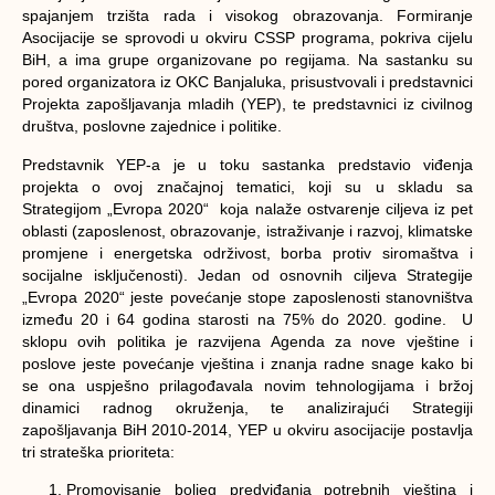
spajanjem trzišta rada i visokog obrazovanja. Formiranje
Asocijacije se sprovodi u okviru CSSP programa, pokriva cijelu
BiH, a ima grupe organizovane po regijama. Na sastanku su
pored organizatora iz OKC Banjaluka, prisustvovali i predstavnici
Projekta zapošljavanja mladih (YEP), te predstavnici iz civilnog
društva, poslovne zajednice i politike.
Predstavnik YEP-a je u toku sastanka predstavio viđenja
projekta o ovoj značajnoj tematici, koji su u skladu sa
Strategijom „Evropa 2020“ koja nalaže ostvarenje ciljeva iz pet
oblasti (zaposlenost, obrazovanje, istraživanje i razvoj, klimatske
promjene i energetska održivost, borba protiv siromaštva i
socijalne isključenosti). Jedan od osnovnih ciljeva Strategije
„Evropa 2020“ jeste povećanje stope zaposlenosti stanovništva
između 20 i 64 godina starosti na 75% do 2020. godine. U
sklopu ovih politika je razvijena Agenda za nove vještine i
poslove jeste povećanje vještina i znanja radne snage kako bi
se ona uspješno prilagođavala novim tehnologijama i bržoj
dinamici radnog okruženja, te analizirajući Strategiji
zapošljavanja BiH 2010-2014, YEP u okviru asocijacije postavlja
tri strateška prioriteta:
Promovisanje boljeg predviđanja potrebnih vještina i