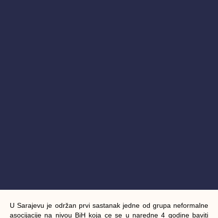
U Sarajevu je održan prvi sastanak jedne od grupa neformalne
asocijacije na nivou BiH koja ce se u naredne 4 godine baviti