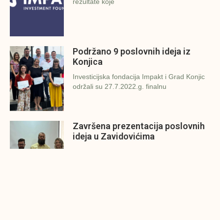
rezultate koje
Podržano 9 poslovnih ideja iz
Konjica
Investicijska fondacija Impakt i Grad Konjic
održali su 27.7.2022.g. finalnu
Završena prezentacija poslovnih
ideja u Zavidovićima
Investicijska fondacija Impakt i Grad
Zavidovići održali su danas (26.7.2022.g.)
Konjic spreman za finalnu
prezentaciju IMPAKT inkubatora