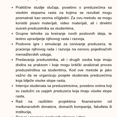
Praktične studije slučaja, posebno o preduzećima sa
visokim stopama rasta na kojima se rezultati mogu
posmatrati kao veoma očigledni. Za ovu metodu se mogu
koristiti pisani materijali, video materijali, ali i direktni
susreti preduzetnika sa studentima,
Grupne tehnike za kreiranje novih poslovnih ideja, te
testno upravljanje njihovog rasta i razvoja,
Poslovne igre i simulacije za osnivanje preduzeća, te
praćenja njihovog rada i razvoja na osnovu pojedinačnih
menadžerskih usluga,
Predavanja preduzetnika, ali i drugih osoba koje imaju
dodira sa praksom i koje mogu kritički analizirati proces
preduzetništva sa studentima, Kod ove metode je jako
važno da se organizuju posjete studenata preduzećima
koja bilježe visoke stope rasta,
Intervjui studenata sa preduzetnicima, posebno onima koji
su zaslužni za uspjeh preduzeća koja imaju visoke stope
rasta,
Rad na različitim projektima finansiranim od
međunarodnih donatora, domaćih kompanija, fakulteta ili
institucija,
Razvoj i procjena poslovnih planova i ideja,