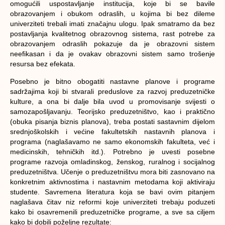
omogućili uspostavljanje institucija, koje bi se bavile
obrazovanjem i obukom odraslih, u kojima bi bez dileme
univerziteti trebali imati značajnu ulogu. Ipak smatramo da bez
postavljanja kvalitetnog obrazovnog sistema, rast potrebe za
obrazovanjem odraslih pokazuje da je obrazovni sistem
neefikasan i da je ovakav obrazovni sistem samo trošenje
resursa bez efekata.
Posebno je bitno obogatiti nastavne planove i programe
sadržajima koji bi stvarali preduslove za razvoj preduzetničke
kulture, a ona bi dalje bila uvod u promovisanje svijesti o
samozapošljavanju. Teorijsko preduzetništvo, kao i praktično
(obuka pisanja biznis planova), treba postati sastavnim dijelom
srednjoškolskih i većine fakultetskih nastavnih planova i
programa (naglašavamo ne samo ekonomskih fakulteta, već i
medicinskih, tehničkih itd.). Potrebno je uvesti posebne
programe razvoja omladinskog, ženskog, ruralnog i socijalnog
preduzetništva. Učenje o preduzetništvu mora biti zasnovano na
konkretnim aktivnostima i nastavnim metodama koji aktiviraju
studente. Savremena literatura koja se bavi ovim pitanjem
naglašava čitav niz reformi koje univerziteti trebaju poduzeti
kako bi osavremenili preduzetničke programe, a sve sa ciljem
kako bi dobili poželjne rezultate: