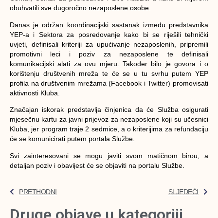
obuhvatili sve dugoročno nezaposlene osobe.
Danas je održan koordinacijski sastanak između predstavnika
YEP-a i Sektora za posredovanje kako bi se riješili tehnički
uvjeti, definisali kriteriji za upućivanje nezaposlenih, pripremili
promotivni leci i poziv za nezaposlene te definisali
komunikacijski alati za ovu mjeru. Također bilo je govora i o
korištenju društvenih mreža te će se u tu svrhu putem YEP
profila na društvenim mrežama (Facebook i Twitter) promovisati
aktivnosti Kluba.
Značajan iskorak predstavlja činjenica da će Služba osigurati
mjesečnu kartu za javni prijevoz za nezaposlene koji su učesnici
Kluba, jer program traje 2 sedmice, a o kriterijima za refundaciju
će se komunicirati putem portala Službe.
Svi zainteresovani se mogu javiti svom matičnom birou, a
detaljan poziv i obavijest će se objaviti na portalu Službe.
PRETHODNI
SLJEDEĆI
Druge objave u kategoriji