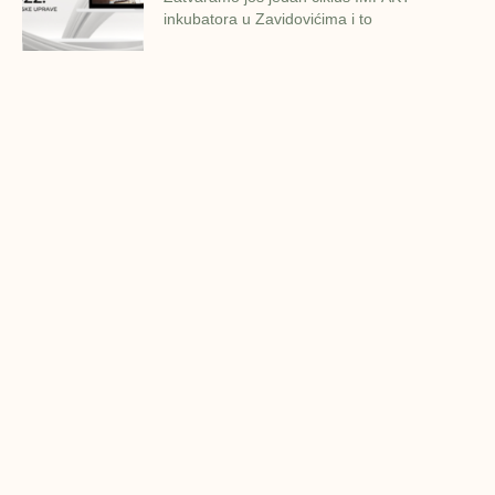
inkubatora u Zavidovićima i to