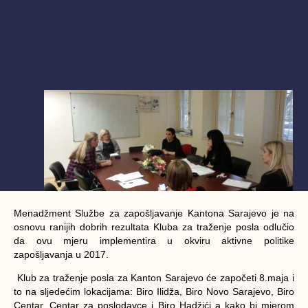
Menadžment Službe za zapošljavanje Kantona Sarajevo je na
osnovu ranijih dobrih rezultata Kluba za traženje posla odlučio
da ovu mjeru implementira u okviru aktivne politike
zapošljavanja u 2017.
Klub za traženje posla za Kanton Sarajevo će započeti 8.maja i
to na sljedećim lokacijama: Biro Ilidža, Biro Novo Sarajevo, Biro
Centar, Centar za poslodavce i Biro Hadžići a kako bi mjerom