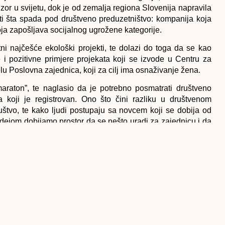
uzor u svijetu, dok je od zemalja regiona Slovenija napravila
ati šta spada pod društveno preduzetništvo: kompanija koja
koja zapošljava socijalnog ugrožene kategorije.
tni najčešće ekološki projekti, te dolazi do toga da se kao
e i pozitivne primjere projekata koji se izvode u Centru za
lu Poslovna zajednica, koji za cilj ima osnaživanje žena.
maraton”, te naglasio da je potrebno posmatrati društveno
a koji je registrovan. Ono što čini razliku u društvenom
ruštvo, te kako ljudi postupaju sa novcem koji se dobija od
dejom dobijamo prostor da se nešto uradi za zajednicu i da
je kasnije i na drugim poljima, bilo da je to trčanje ili nešto
io je riječima da se ne trebamo opterećivati definicijom
j ideji.
-a predstavili su
Europski Forum Alpbach
u Austriji, kao i
veliki broj studenata i mladih učestvuje u ovoj prestižnoj