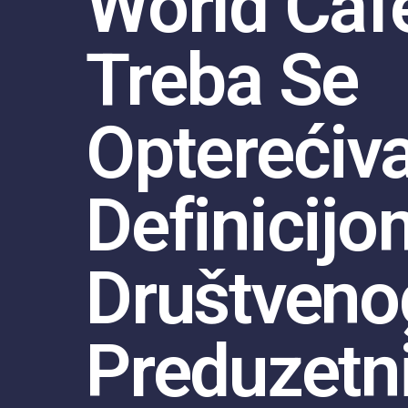
World Caf
Treba Se
Opterećiva
Definicijo
Društveno
Preduzetni