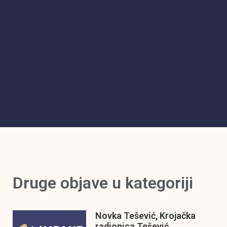
Druge objave u kategoriji
Novka Tešević, Krojačka
radionica Tešević