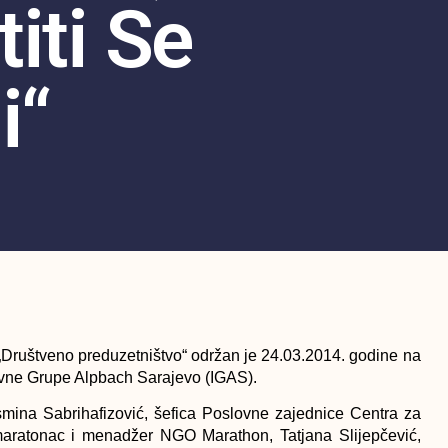
iti Se
i“
„Društveno preduzetništvo“
održan je 24.03.2014. godine na
tivne Grupe Alpbach Sarajevo (IGAS).
mina Sabrihafizović, šefica Poslovne zajednice Centra za
maratonac i menadžer NGO Marathon, Tatjana Slijepčević,