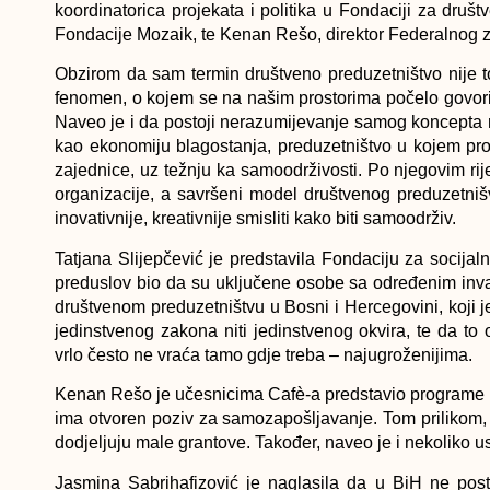
koordinatorica projekata i politika u Fondaciji za dru
Fondacije Mozaik, te Kenan Rešo, direktor Federalnog 
Obzirom da sam termin društveno preduzetništvo nije t
fenomen, o kojem se na našim prostorima počelo govoriti 
Naveo je i da postoji nerazumijevanje samog koncepta
kao ekonomiju blagostanja, preduzetništvo u kojem prof
zajednice, uz težnju ka samoodrživosti. Po njegovim rij
organizacije, a savršeni model društvenog preduzetnišv
inovativnije, kreativnije smisliti kako biti samoodrživ.
Tatjana Slijepčević je predstavila Fondaciju za socijaln
preduslov bio da su uključene osobe sa određenim invalid
društvenom preduzetništvu u Bosni i Hercegovini, koji j
jedinstvenog zakona niti jedinstvenog okvira, te da to 
vrlo često ne vraća tamo gdje treba – najugroženijima.
Kenan Rešo je učesnicima Cafè-a predstavio programe 
ima otvoren poziv za samozapošljavanje. Tom prilikom, 
dodjeljuju male grantove. Također, naveo je i nekoliko 
Jasmina Sabrihafizović je naglasila da u BiH ne post