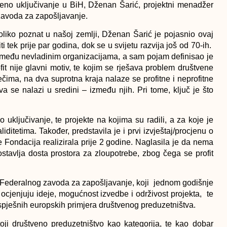
štveno uključivanje u BiH, Dženan Šarić, projektni menadžer
zavoda za zapošljavanje.
oliko poznat u našoj zemlji, Dženan Šarić je pojasnio ovaj
tek prije par godina, dok se u svijetu razvija još od 70-ih.
 među nevladinim organizacijama, a sam pojam definisao je
it nije glavni motiv, te kojim se rješava problem društvene
ečima, na dva suprotna kraja nalaze se profitne i neprofitne
a se nalazi u sredini – između njih. Pri tome, ključ je što
o uključivanje, te projekte na kojima su radili, a za koje je
itetima. Također, predstavila je i prvi izvještaj/procjenu o
e Fondacija realizirala prije 2 godine. Naglasila je da nema
ostavlja dosta prostora za zloupotrebe, zbog čega se profit
Federalnog zavoda za zapošljavanje, koji jednom godišnje
ocjenjuju ideje, mogućnost izvedbe i održivost projekta, te
uspješnih europskih primjera društvenog preduzetništva.
oji društveno preduzetništvo kao kategorija, te kao dobar