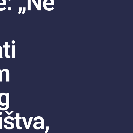
è: „Ne
ti
m
g
štva,