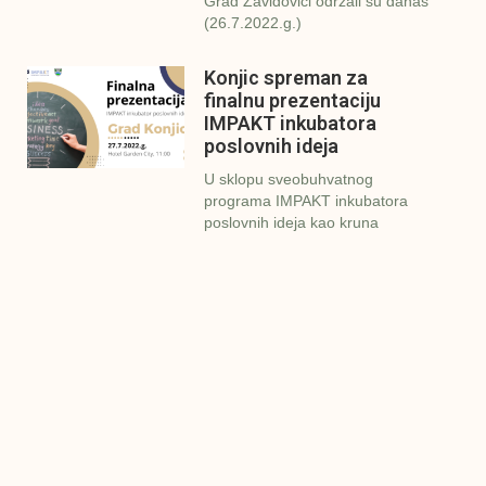
Grad Zavidovići održali su danas
(26.7.2022.g.)
Konjic spreman za
finalnu prezentaciju
IMPAKT inkubatora
poslovnih ideja
U sklopu sveobuhvatnog
programa IMPAKT inkubatora
poslovnih ideja kao kruna
Finalna prezentacija
IMPAKT inkubatora
poslovnih ideja
Zavidovići
Zatvaramo još jedan ciklus
IMPAKT inkubatora u
Zavidovićima i to