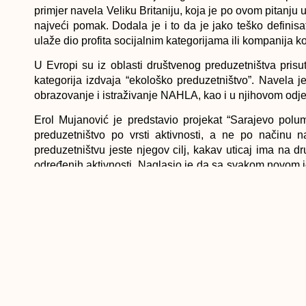
primjer navela Veliku Britaniju, koja je po ovom pitanju 
najveći pomak. Dodala je i to da je jako teško definis
ulaže dio profita socijalnim kategorijama ili kompanija 
U Evropi su iz oblasti društvenog preduzetništva prisu
kategorija izdvaja “ekološko preduzetništvo”. Navela j
obrazovanje i istraživanje NAHLA, kao i u njihovom odje
Erol Mujanović je predstavio projekat “Sarajevo polu
preduzetništvo po vrsti aktivnosti, a ne po načinu n
preduzetništvu jeste njegov cilj, kakav uticaj ima na d
određenih aktivnosti. Naglasio je da sa svakom novom i
je bitno da se čovjek bavi onime što voli, što se manifestu
drugo. Još jedan izuzetno zanimljiv World Cafè završ
društvenog preduzetništva, već je važno posvetiti se samo
Po okončanju formalnog dijela događaja, članovi IGAS
program stipendiranja, putem kojeg svake godine jako 
europskoj konferenciji.