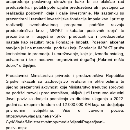
unapređenje poslovnog okruženja kako bi se olakšao rad
preduzetnika i potakli potencijalni preduzetnici ali i postojeći za
realizaciju poslovnih ideja i dalje investiranje. Na sastanku su
prezentirani i rezultati Investicijske fondacije Impakt kao i pristup
realizaciji sveobuhvatnog programa podrške razvoju
preduzetništva kroz „IMPAKT inkubator poslovnih ideja“ te
prezentirane i uspješne priče preduzetnica i preduzetnika
nastale kao rezultat rada Fondacije Impakt. Poseban akcenat
stavljen je i na mentorsku podršku koju Fondacija IMPAKT pruža
korisnicima te promociju i umrežavanje, koje je, između ostalog,
ostvareno i kroz nedavno organizirani događaj „Pokreni nešto
dobro“ u Bijeljini.
Predstavnici Ministarstva privrede i preduzetništva Republike
Srpske iskazali su zadovoljstvo realiziranim aktivnostima te
ujedno prezentirali aktivnosti koje Ministarstvo trenutno sprovodi
na podršci razvoju preduzetništva, uključujući i trenutno aktuelni
Javni poziv za dodjelu podsticaja za direktna ulaganja u 2022.
godini sa ukupnim fondom od 12.000.000 KM koja se dodjeljuju
privrednim subjektima. Više o Javnom pozivu:
https://www.vladars.net/sr-SP-
Cyrl/Vlada/Ministarstva/mpp/media/vijesti/Pages/javni-
poziv-.aspx