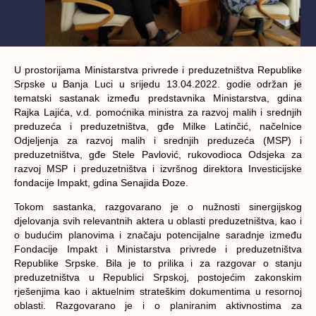
U prostorijama Ministarstva privrede i preduzetništva Republike
Srpske u Banja Luci u srijedu 13.04.2022. godie održan je
tematski sastanak između predstavnika Ministarstva, gdina
Rajka Lajića, v.d. pomoćnika ministra za razvoj malih i srednjih
preduzeća i preduzetništva, gđe Milke Latinčić, načelnice
Odjeljenja za razvoj malih i srednjih preduzeća (MSP) i
preduzetništva, gđe Stele Pavlović, rukovodioca Odsjeka za
razvoj MSP i preduzetništva i izvršnog direktora Investicijske
fondacije Impakt, gdina Senajida Đoze.
Tokom sastanka, razgovarano je o nužnosti sinergijskog
djelovanja svih relevantnih aktera u oblasti preduzetništva, kao i
o budućim planovima i značaju potencijalne saradnje između
Fondacije Impakt i Ministarstva privrede i preduzetništva
Republike Srpske. Bila je to prilika i za razgovar o stanju
preduzetništva u Republici Srpskoj, postojećim zakonskim
rješenjima kao i aktuelnim strateškim dokumentima u resornoj
oblasti. Razgovarano je i o planiranim aktivnostima za