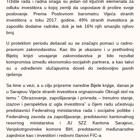
Tržište rada i radna snaga su jedan od ključnih elemenata za
odluku investitora u kojoj zemlji da uspostave ili prošire svoje
poslovanje. Prema Poslovnom barometru Vijeća stranih
investitora u toku 2017. godine, 49% stranih investitora je
zaposlilo dodatne radnike, dok je tek 16% njih smanjilo njihov
broj.
U proteklom periodu dešavali su se značajni pomaci u radno-
pravnom zakonodavstvu. Kao što je ukazano i u prethodnoj
Bijeloj knjizi usvajanje zakonodavstva je bilo rezultat
kompromisa između ekonomsko-socijalnih partnera, a kao takvi
su u određenim slučajevima doveli do nedovoljno jasnih
rješenja.
Sa time u vezi, a u cilju pripreme naredne Bijele knjige, danas je
u Sarajevu Vijeće stranih investitora orgnaizovalo Okrugli stol na
temu ” Obrazovanje, zapošljavanje i privreda – trenutno stanje,
izazovi i perspektiva iz ugla investitora” u čijem radu učestvuju
predstavnici Federalnog ministarstva rada i socijalne politike i
Federalnog zavoda za zapošljavanje, predstavnici kantonalnog
resornog ministarstva i JU SZZ Kantona Sarajevo,
Vanjskotrgovinske komore BiH, predstavnici međunarodne
zajednice kao i investitori i redovni članovi FIC-a.