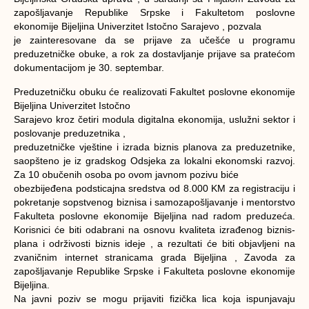
zapošljavanje Republike Srpske i Fakultetom poslovne
ekonomije Bijeljina Univerzitet Istočno Sarajevo , pozvala
je zainteresovane da se prijave za učešće u programu
preduzetničke obuke, a rok za dostavljanje prijave sa pratećom
dokumentacijom je 30. septembar.
Preduzetničku obuku će realizovati Fakultet poslovne ekonomije
Bijeljina Univerzitet Istočno
Sarajevo kroz četiri modula digitalna ekonomija, uslužni sektor i
poslovanje preduzetnika ,
preduzetničke vještine i izrada biznis planova za preduzetnike,
saopšteno je iz gradskog Odsjeka za lokalni ekonomski razvoj.
Za 10 obučenih osoba po ovom javnom pozivu biće
obezbijeđena podsticajna sredstva od 8.000 KM za registraciju i
pokretanje sopstvenog biznisa i samozapošljavanje i mentorstvo
Fakulteta poslovne ekonomije Bijeljina nad radom preduzeća.
Korisnici će biti odabrani na osnovu kvaliteta izrađenog biznis-
plana i održivosti biznis ideje , a rezultati će biti objavljeni na
zvaničnim internet stranicama grada Bijeljina , Zavoda za
zapošljavanje Republike Srpske i Fakulteta poslovne ekonomije
Bijeljina.
Na javni poziv se mogu prijaviti fizička lica koja ispunjavaju