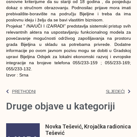
osnovne kriterijume da su stariji od 18 godina , da posjeduju
dokaz o stručnom obrazovanju. Podnosilac prijave mora imati
prebivalište-boravište na području Bijeljine i treba da ima
poslovnu ideju i želju da se bavi vlastitim biznisom.
Projekat ” /NA/UČI I /ZA/RADI” predstavlja sistemski pristup svih
relevantnih aktera na uspostavljanju funkcionalnog modela za
povećavanje mogućnosti održivog zapošljavanja na prostoru
grada Bijeljina u skladu sa potrebama privrede. Dodatne
informacije po ovom javnom pozivu mogu se dobiti u Gradskoj
upravi Bijeljina Odsjek za lokalni ekonomski razvoj i evropske
integracije na brojeve telefona 055/233-159 ; 055/233-169;
055/233-132.
Izvor : Srna
PRETHODNI
SLJEDEĆI
Druge objave u kategoriji
Novka Tešević, Krojačka radionica
Tešević