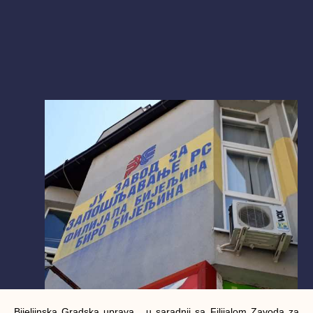
Bijeljinska Gradska uprava , u saradnji sa Filijalom Zavoda za