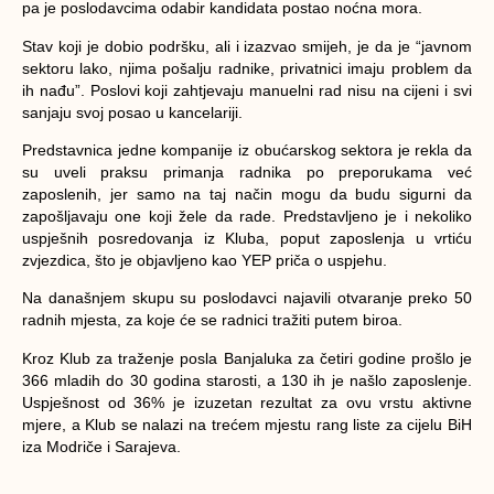
pa je poslodavcima odabir kandidata postao noćna mora.
Stav koji je dobio podršku, ali i izazvao smijeh, je da je “javnom
sektoru lako, njima pošalju radnike, privatnici imaju problem da
ih nađu”. Poslovi koji zahtjevaju manuelni rad nisu na cijeni i svi
sanjaju svoj posao u kancelariji.
Predstavnica jedne kompanije iz obućarskog sektora je rekla da
su uveli praksu primanja radnika po preporukama već
zaposlenih, jer samo na taj način mogu da budu sigurni da
zapošljavaju one koji žele da rade. Predstavljeno je i nekoliko
uspješnih posredovanja iz Kluba, poput zaposlenja u vrtiću
zvjezdica, što je objavljeno kao YEP priča o uspjehu.
Na današnjem skupu su poslodavci najavili otvaranje preko 50
radnih mjesta, za koje će se radnici tražiti putem biroa.
Kroz Klub za traženje posla Banjaluka za četiri godine prošlo je
366 mladih do 30 godina starosti, a 130 ih je našlo zaposlenje.
Uspješnost od 36% je izuzetan rezultat za ovu vrstu aktivne
mjere, a Klub se nalazi na trećem mjestu rang liste za cijelu BiH
iza Modriče i Sarajeva.