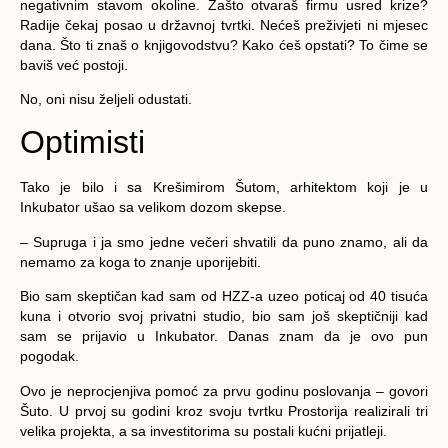
negativnim stavom okoline. Zašto otvaraš firmu usred krize?
Radije čekaj posao u državnoj tvrtki. Nećeš preživjeti ni mjesec
dana. Što ti znaš o knjigovodstvu? Kako ćeš opstati? To čime se
baviš već postoji.
No, oni nisu željeli odustati.
Optimisti
Tako je bilo i sa
Krešimirom Šutom
, arhitektom koji je u
Inkubator ušao sa velikom dozom skepse.
– Supruga i ja smo jedne večeri shvatili da puno znamo, ali da
nemamo za koga to znanje uporijebiti.
Bio sam skeptičan kad sam od HZZ-a uzeo poticaj od 40 tisuća
kuna i otvorio svoj privatni studio, bio sam još skeptičniji kad
sam se prijavio u Inkubator. Danas znam da je ovo pun
pogodak.
Ovo je neprocjenjiva pomoć za prvu godinu poslovanja – govori
Šuto. U prvoj su godini kroz svoju tvrtku Prostorija realizirali tri
velika projekta, a sa investitorima su postali kućni prijatleji.