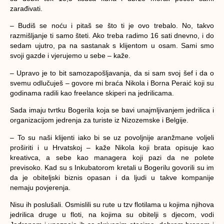
zarađivati.
– Budiš se noću i pitaš se što ti je ovo trebalo. No, takvo
razmišljanje ti samo šteti. Ako treba radimo 16 sati dnevno, i do
sedam ujutro, pa na sastanak s klijentom u osam. Sami smo
svoji gazde i vjerujemo u sebe – kaže.
– Upravo je to bit samozapošljavanja, da si sam svoj šef i da o
svemu odlučuješ – govore mi braća
Nikola
i
Borna Peraić
koji su
godinama radili kao freelance skiperi na jedrilicama.
Sada imaju tvrtku Bogerila koja se bavi unajmljivanjem jedrilica i
organizacijom jedrenja za turiste iz Nizozemske i Belgije.
– To su naši klijenti iako bi se uz povoljnije aranžmane voljeli
proširiti i u Hrvatskoj – kaže Nikola koji brata opisuje kao
kreativca, a sebe kao managera koji pazi da ne polete
previsoko. Kad su s Inkubatorom kretali u Bogerilu govorili su im
da je obiteljski biznis opasan i da ljudi u takve kompanije
nemaju
povjerenja.
Nisu ih poslušali. Osmislili su rute u tzv flotilama u kojima njihova
jedrilica druge u floti, na kojima su
obitelji s djecom, vodi