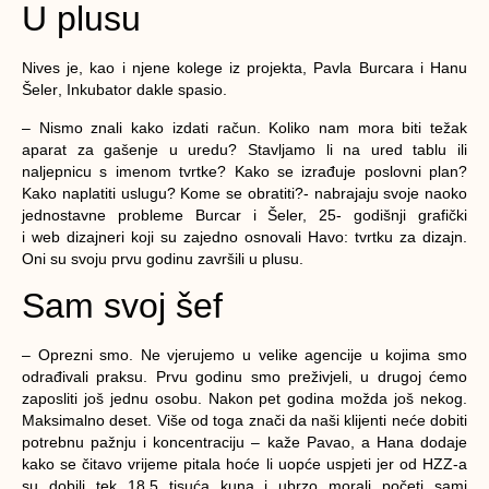
U plusu
Nives je, kao i njene kolege iz projekta,
Pavla Burcara
i
Hanu
Šeler
, Inkubator dakle spasio.
– Nismo znali kako izdati račun. Koliko nam mora biti težak
aparat za gašenje u uredu? Stavljamo li na ured tablu ili
naljepnicu s imenom tvrtke? Kako se izrađuje poslovni plan?
Kako naplatiti uslugu? Kome se obratiti?- nabrajaju svoje naoko
jednostavne probleme Burcar i Šeler, 25- godišnji grafički
i
web dizajneri koji su zajedno osnovali Havo: tvrtku za dizajn.
Oni su svoju prvu godinu završili u plusu.
Sam svoj šef
– Oprezni smo. Ne vjerujemo u velike agencije u kojima smo
odrađivali praksu. Prvu godinu smo preživjeli, u drugoj ćemo
zaposliti još jednu osobu. Nakon pet godina možda još nekog.
Maksimalno deset. Više od toga znači da naši klijenti neće dobiti
potrebnu pažnju i koncentraciju – kaže Pavao, a Hana dodaje
kako se čitavo vrijeme pitala hoće li uopće uspjeti jer od HZZ-a
su dobili tek 18,5 tisuća kuna i ubrzo morali početi sami