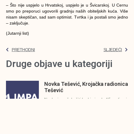
– Što nije uspjelo u Hrvatskoj, uspjelo je u Švicarskoj. U Cernu
smo po preporuci ugovorili gradnju naših obiteljskih kuća. Više
nisam skeptičan, sad sam optimist. Tvrtka i ja postali smo jedno
– zaključuje.
(Jutarnji list)
PRETHODNI
SLJEDEĆI
Druge objave u kategoriji
Novka Tešević, Krojačka radionica
Tešević
Novka je počela šiti kad je imala 15 godina i
IMPAKT rezime