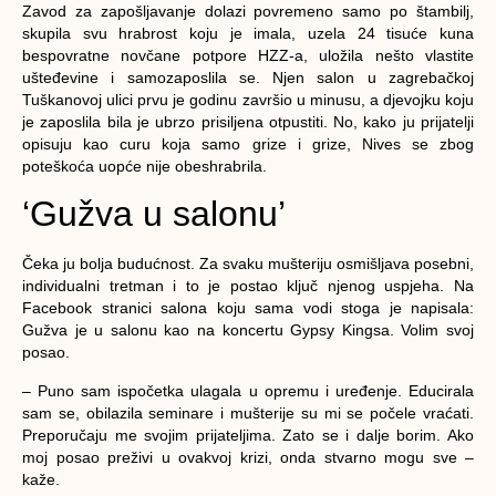
Zavod za zapošljavanje dolazi povremeno samo po štambilj,
skupila svu hrabrost koju je imala, uzela 24 tisuće kuna
bespovratne novčane potpore HZZ-a, uložila nešto vlastite
ušteđevine i samozaposlila se. Njen salon u zagrebačkoj
Tuškanovoj ulici prvu je godinu završio u minusu, a djevojku koju
je zaposlila bila je ubrzo prisiljena otpustiti. No, kako ju prijatelji
opisuju kao curu koja samo grize i grize, Nives se zbog
poteškoća uopće nije obeshrabrila.
‘Gužva u salonu’
Čeka ju bolja budućnost. Za svaku mušteriju osmišljava posebni,
individualni tretman i to je postao ključ njenog uspjeha. Na
Facebook stranici salona koju sama vodi stoga je napisala:
Gužva je u salonu kao na koncertu Gypsy Kingsa. Volim svoj
posao.
– Puno sam ispočetka ulagala u opremu i uređenje. Educirala
sam se, obilazila seminare i mušterije su mi se počele vraćati.
Preporučaju me svojim prijateljima. Zato se i dalje borim. Ako
moj posao preživi u ovakvoj krizi, onda stvarno mogu sve –
kaže.