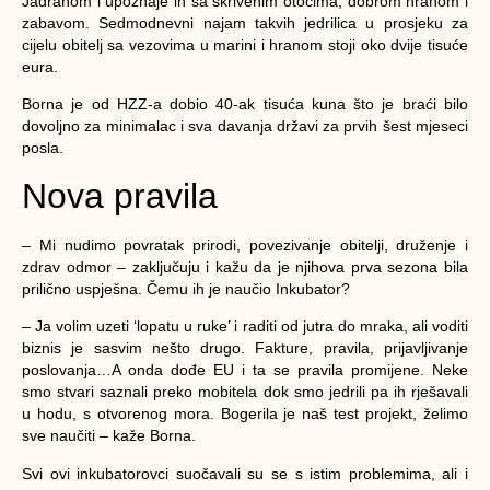
Jadranom i upoznaje ih sa skrivenim otocima, dobrom hranom i
zabavom. Sedmodnevni najam takvih jedrilica u prosjeku za
cijelu obitelj sa vezovima u marini i hranom stoji oko dvije tisuće
eura.
Borna je od HZZ-a dobio 40-ak tisuća kuna što je braći bilo
dovoljno za minimalac i sva davanja državi za prvih šest mjeseci
posla.
Nova pravila
– Mi nudimo povratak prirodi, povezivanje obitelji, druženje i
zdrav odmor – zaključuju i kažu da je njihova prva sezona bila
prilično uspješna. Čemu ih je naučio Inkubator?
– Ja volim uzeti ‘lopatu u ruke’ i raditi od jutra do mraka, ali voditi
biznis je sasvim nešto drugo. Fakture, pravila, prijavljivanje
poslovanja…A onda dođe EU i ta se pravila promijene. Neke
smo stvari saznali preko mobitela dok smo jedrili pa ih rješavali
u hodu, s otvorenog mora. Bogerila je naš test projekt, želimo
sve naučiti – kaže Borna.
Svi ovi inkubatorovci suočavali su se s istim problemima, ali i