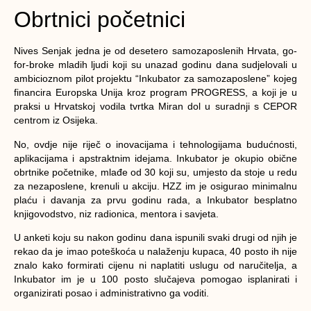
Obrtnici početnici
Nives Senjak jedna je od desetero samozaposlenih Hrvata, go-
for-broke
mladih ljudi koji su unazad godinu dana sudjelovali u
ambicioznom pilot projektu “Inkubator za samozaposlene” kojeg
financira Europska Unija kroz program PROGRESS, a koji je u
praksi u Hrvatskoj vodila tvrtka Miran dol u suradnji s CEPOR
centrom iz Osijeka.
No, ovdje nije riječ o inovacijama i tehnologijama budućnosti,
aplikacijama i apstraktnim idejama. Inkubator je okupio obične
obrtnike početnike, mlađe od 30 koji su, umjesto da stoje u redu
za nezaposlene, krenuli u akciju. HZZ im je osigurao minimalnu
plaću i davanja za prvu godinu rada, a Inkubator besplatno
knjigovodstvo, niz radionica, mentora i savjeta.
U anketi koju su nakon godinu dana ispunili svaki drugi od njih je
rekao da je imao poteškoća u nalaženju kupaca, 40 posto ih nije
znalo kako formirati cijenu ni naplatiti uslugu od naručitelja, a
Inkubator im je u 100 posto slučajeva pomogao isplanirati i
organizirati posao i administrativno ga voditi.