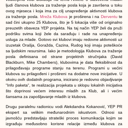
ljudi članova klubova za traženje posla koja je završena u toku
ovog mjeseca i koja ima za cilj unapređenje aktivnosti klubova
za traženje posla.
Mreža Klubova
je proširena i na
Derventu
te
sad čini ukupno 25 Klubova, što je 5 lokacija više od originalno
preuzetih obaveza YEP projekta. Na taj način YEP želi da pruži
podršku svima koji žele da sarađuju i rade na unapređenju
usluga za mlade. Gotovo svi klubovi imaju redovne aktivnosti uz
izuzetak Orašja, Goražda, Cazina, Rudog koji imaju poteškoće
sa ljudskim resursima. Iako je metodologija Klubova za traženje
posla definisana od strane projektnih stručnjaka (David
Blackburn, Mike Chambers), klubovima je data fleksibilnost da
prilagođavaju programe stanju na terenu. Programi u većini
klubova su prilagođeni i prošireni na dodatne nove inicijative. U
okviru ovih dodatnih programa, inicirano je redovno objavljivanje
“Info paketa“, te realizacija projekata u sklopu lokalnih inicijativa
što doprinosi većem interesu mladih za Klub, ali i većim
šansama za zapošljavanje mladih iz klubova.
Drugu paralelnu radionicu vodi Alekdandra Kokanović, YEP PR
ekspert sa velikim međunarodnim iskustvom. Odnosi sa
javnošću predstavljaju strateški proces komunikacija kojim se
izgrađuju međusobno korisne relacije između klubova za