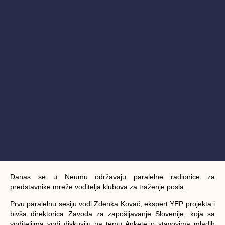
Danas se u Neumu održavaju paralelne radionice za
predstavnike mreže voditelja klubova za traženje posla.
Prvu paralelnu sesiju vodi Zdenka Kovač, ekspert YEP projekta i
bivša direktorica Zavoda za zapošljavanje Slovenije, koja sa
voditeljima vodi diskusiju na temu Ankete o stavovima mladih