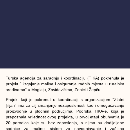
Turska agencija za saradnju i koordinaciju (TIKA) pokrenula je
projekt “Uzgajanje malina i osiguranje radnih mjesta u ruralnim
sredinama” u Maglaju, Zavidovićima, Zenici i Žepču.
Projekt koji je pokrenut u koordinaciji s organizacijom “Zlatni
ljiljan” ima za cilj smanjenje nezaposlenosti kao i omogućavanje
proizvodnje u plodnim područjima. Podrška TIKA-e, koja je
prepoznala vrijednost ovog projekta, u prvoj etapi obuhvatila je
20 porodica koje su bez zaposlenja, a njima su dodijeljene
sadnice za maline, sistem za navodnjavanje i zaštitna