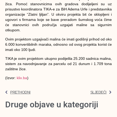
žica. Pomoć stanovnicima ovih gradova dodijeljeni su uz
prisustvo koordinatora TIKA-e za BiH Adema Urfe i predstavnika
organizacije “Zlatni ljiljan”. U okviru projekta bit će sklopljeni i
ugovori s firmama koje se bave preradom šumskog voća čime
će stanovnici ovih područja uzgajati maline sa sigurnim
otkupom.
Ovim projektom uzgajivači malina će imati godišnji prihod od oko
6.000 konvertibilnih maraka, odnosno od ovog projekta korist će
imati oko 100 ljudi.
TIKA je ovim projektom ukupno podijelila 25.200 sadnica malina,
sistem za navodnjavanje za parcelu od 21 dunum i 1.709 tona
zaštitne žice.
(Izvor:
klix.ba
)
PRETHODNI
SLJEDEĆI
Druge objave u kategoriji