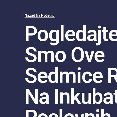
Nazad Na Početnu
Pogledajte
Smo Ove
Sedmice R
Na Inkuba