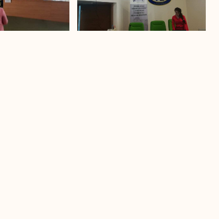
ima u Srebreniku.
vanja iz oblasti marketinga i prodaje. Razgovarat ćemo o
ingu, kao i savremenim načinima oglašavanja, društvenim
adnju će biti u znaku početka, jer izvrsna ekipa očekuje
u poslovnih poduhvata.
orenih javnih poziva, pa se za IMPAKT Inkubator poslovnih
va, Doboj Istoka ili Konjica!!!
.
SLJEDEĆI