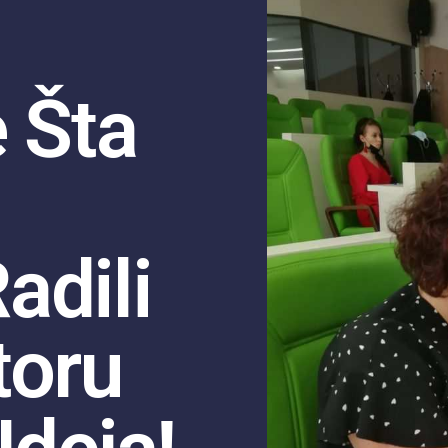
 Šta
adili
toru