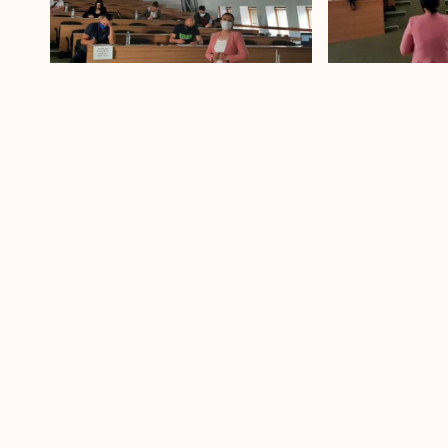
Tokom vikenda nastavit ćemo vrijedno raditi sa učesnic
U narednoj sedmici učesnike očekuju zanimljiva preda
tradicionalnim načinima oglašavanja, guerilla market
mrežama i influence marketingu. Naredna sedmica u Kl
našu ekspertizu, kako bismo zajedno krenuli u izgradnj
Ne zaboravite da u svakom trenutku imamo nekoliko otv
ideja možete prijaviti ukoliko ste iz Bihaća, Novog Saraje
Stay tunned, možda pronađete nešto što i vas interesuje
PRETHODNI