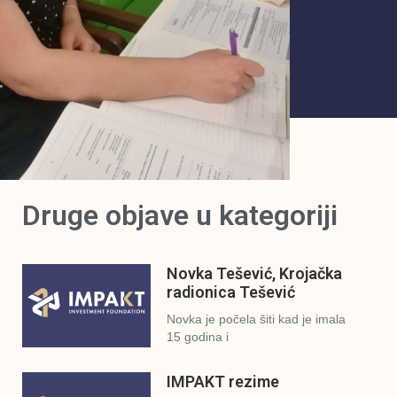
Druge objave u kategoriji
Novka Tešević, Krojačka
radionica Tešević
Novka je počela šiti kad je imala
15 godina i
IMPAKT rezime