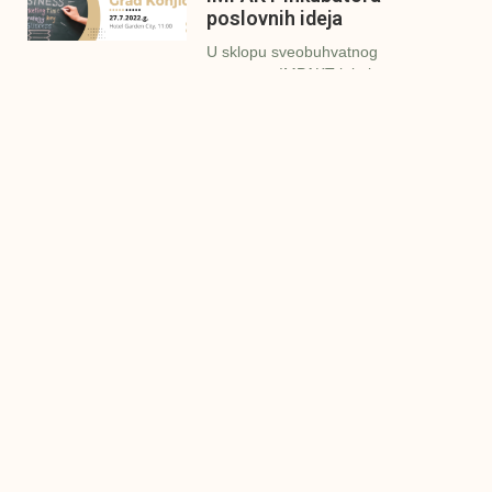
poslovnih ideja
U sklopu sveobuhvatnog
programa IMPAKT inkubatora
poslovnih ideja kao kruna
Finalna prezentacija
IMPAKT inkubatora
poslovnih ideja
Zavidovići
Zatvaramo još jedan ciklus
IMPAKT inkubatora u
Zavidovićima i to