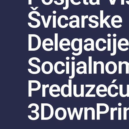
Švicarske
Delegacije
Socijalno
Preduzeć
3DownPri