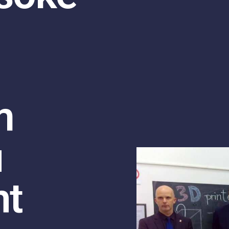
m
u
nt