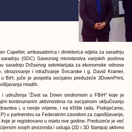
on Capeller, ambasadorica i direktorica odjela za saradnju
 saradnju (SDC) Saveznog ministarstva vanjskih poslova
balnu saradnju Državnog sekretarijata za ekonomske odnose
brazovanje i istraživanje Švicarske i g. David Kramer,
u BiH, juče je posjetila socijalno preduzeće 3DownPrint,
ošljavanja mladih.
” i udruženja “Život sa Down sindromom u FBiH” koje je
ojim kontinuiranim aktivnostima na socijalnom uključivanju
vstva i, u novije vrijeme, i na tržište rada. Podsjećamo,
EP) u partnerstvu sa Federalnim zavodom za zapošljavanje,
 koje je registrovano u martu ove godine. Preduzeće je već
i cijenom svojih proizvoda i usluga (2D i 3D štampa) aktivno