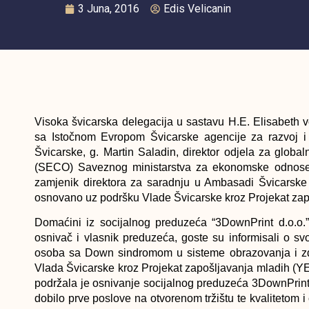
3 Juna, 2016
Edis Velicanin
Visoka švicarska delegacija u sastavu H.E. Elisabeth v
sa Istočnom Evropom Švicarske agencije za razvoj i
Švicarske, g. Martin Saladin, direktor odjela za glo
(SECO) Saveznog ministarstva za ekonomske odnose, o
zamjenik direktora za saradnju u Ambasadi Švicarske 
osnovano uz podršku Vlade Švicarske kroz Projekat zap
Domaćini iz socijalnog preduzeća “3DownPrint d.o.o.
osnivač i vlasnik preduzeća, goste su informisali o sv
osoba sa Down sindromom u sisteme obrazovanja i zdra
Vlada Švicarske kroz Projekat zapošljavanja mladih (Y
podržala je osnivanje socijalnog preduzeća 3DownPrint
dobilo prve poslove na otvorenom tržištu te kvalitetom 