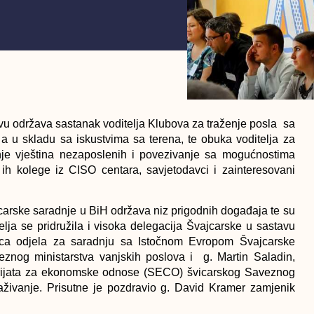
vu održava sastanak voditelja Klubova za traženje posla sa
a u skladu sa iskustvima sa terena, te obuka voditelja za
iranje vještina nezaposlenih i povezivanje sa mogućnostima
 ih kolege iz CISO centara, savjetodavci i zainteresovani
carske saradnje u BiH održava niz prigodnih događaja te su
elja se pridružila i visoka delegacija Švajcarske u sastavu
rica odjela za saradnju sa Istočnom Evropom Švajcarske
znog ministarstva vanjskih poslova i g. Martin Saladin,
tarijata za ekonomske odnose (SECO) švicarskog Saveznog
aživanje. Prisutne je pozdravio g. David Kramer zamjenik