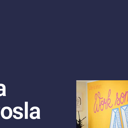
a
Posla