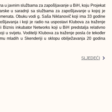
orma u javnim službama za zapošljavanje u BiH, koju Projekat
rske u saradnji sa službama za zapošljavanje u kojoj je
lemenata. Obuku vodi g. Saša Niklanovič koji ima 33 godine
apošljavanja i koji je radio na uspostavi Klubova za traženje
li Biznis inkubator Networks koji u BiH predstalja relativno
i u svijetu. Voditelji Klubova za traženje posla će tekođer
u mladih u Skenderiji u sklopu obilježavanja 20 godina
SLJEDEĆI