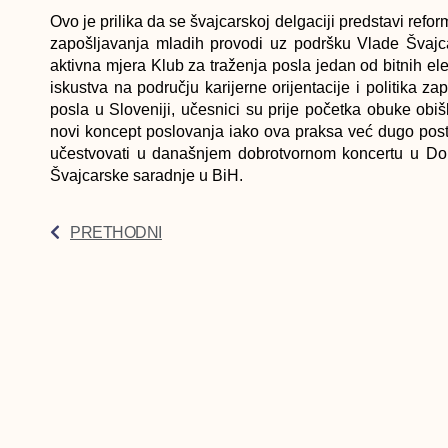
Ovo je prilika da se švajcarskoj delgaciji predstavi ref
zapošljavanja mladih provodi uz podršku Vlade Švajca
aktivna mjera Klub za traženja posla jedan od bitnih e
iskustva na području karijerne orijentacije i politika z
posla u Sloveniji, učesnici su prije početka obuke obiš
novi koncept poslovanja iako ova praksa već dugo postoj
učestvovati u današnjem dobrotvornom koncertu u Dom
Švajcarske saradnje u BiH.
PRETHODNI