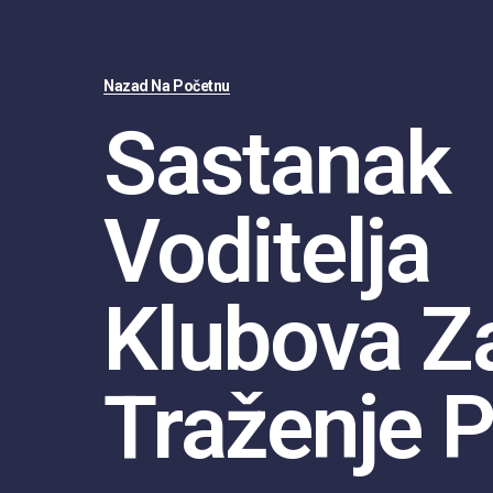
Nazad Na Početnu
Sastanak
Voditelja
Klubova Z
Traženje 