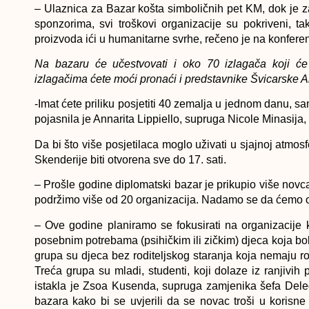
– Ulaznica za Bazar košta simboličnih pet KM, dok je 
sponzorima, svi troškovi organizacije su pokriveni, t
proizvoda ići u humanitarne svrhe, rečeno je na konferen
Na bazaru će učestvovati i oko 70 izlagača koji će 
izlagačima ćete moći pronaći i predstavnike Švicarske
-Imat ćete priliku posjetiti 40 zemalja u jednom danu, sam
pojasnila je Annarita Lippiello, supruga Nicole Minasija
Da bi što više posjetilaca moglo uživati u sjajnoj atmosf
Skenderije biti otvorena sve do 17. sati.
– Prošle godine diplomatski bazar je prikupio više nov
podržimo više od 20 organizacija. Nadamo se da ćemo ove
– Ove godine planiramo se fokusirati na organizacije k
posebnim potrebama (psihičkim ili zičkim) djeca koja bol
grupa su djeca bez roditeljskog staranja koja nemaju rodi
Treća grupa su mladi, studenti, koji dolaze iz ranjivi
istakla je ​Zsoa Kusenda, supruga zamjenika šefa Dele
bazara kako bi se uvjerili da se novac troši u korisne 