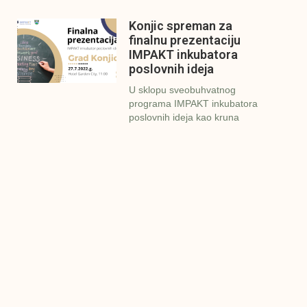
Konjic spreman za
finalnu prezentaciju
IMPAKT inkubatora
poslovnih ideja
U sklopu sveobuhvatnog
programa IMPAKT inkubatora
poslovnih ideja kao kruna
Finalna prezentacija
IMPAKT inkubatora
poslovnih ideja
Zavidovići
Zatvaramo još jedan ciklus
IMPAKT inkubatora u
Zavidovićima i to