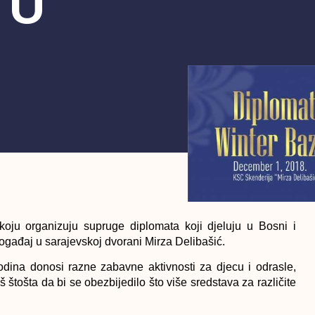
 U
 koju organizuju supruge diplomata koji djeluju u Bosni i
 događaj u
sarajevskoj dvorani Mirza Delibašić.
godina donosi razne zabavne aktivnosti za djecu i odrasle,
još štošta da bi se obezbijedilo što više sredstava za različite