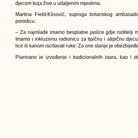
djecom koja žive u udaljenim mjestima.
Martina Field-Klisović, supruga britanskog ambasado
porodicu.
– Za najmlađe imamo besplatne jaslice gdje roditelji 
Imamo i inkluzivnu radionicu za tipičnu i atipičnu djecu
lice ili kanom iscrtavati ruke. Za one starije je obezbijeđ
Planirano je izvođenje i tradicionalnih igara, kao i 
“Ledenom začaranom carstvu” koji će praviti porodične
Indonezije, Slovenije i lokalnog Udruženja mladih Roma
Aukcija, koja uvijek privlači mnogo pažnje posjetilaca
umjetničkih slika, print Hagade, avionske karte, tepih, t
je i onaj Džanana Muse iz Brooklyn Netsa.
preuzeto sa: www.oslobodjenje.ba