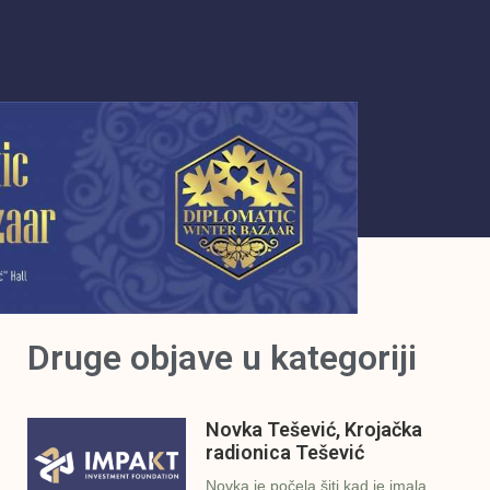
Druge objave u kategoriji
Novka Tešević, Krojačka
radionica Tešević
Novka je počela šiti kad je imala