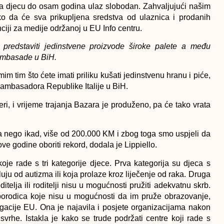
za djecu do osam godina ulaz slobodan. Zahvaljujući našim
ako da će sva prikupljena sredstva od ulaznica i prodanih
ciji za medije održanoj u EU Info centru.
predstaviti jedinstvene proizvode široke palete a među
 Ambasade u BiH.
im tim što ćete imati priliku kušati jedinstvenu hranu i piće,
, ambasadora Republike Italije u BiH.
eri, i vrijeme trajanja Bazara je produženo, pa će tako vrata
ca nego ikad, više od 200.000 KM i zbog toga smo uspjeli da
 godine oboriti rekord, dodala je Lippiello.
oje rade s tri kategorije djece. Prva kategorija su djeca s
uju od autizma ili koja prolaze kroz liječenje od raka. Druga
telja ili roditelji nisu u mogućnosti pružiti adekvatnu skrb.
h porodica koje nisu u mogućnosti da im pruže obrazovanje,
gacije EU. Ona je najavila i posjete organizacijama nakon
svrhe. Istakla je kako se trude podržati centre koji rade s