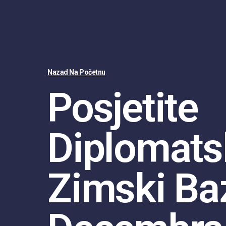
Nazad Na Početnu
Posjetite
Diplomats
Zimski Baz