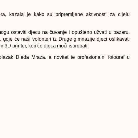
ra, kazala je kako su pripremljene aktivnosti za cijelu
mogu ostaviti djecu na čuvanje i opušteno užvati u bazaru.
, gdje će naši volonteri iz Druge gimnazije djeci oslikavati
en 3D printer, koji će djeca moći isprobati.
dolazak Djeda Mraza, a novitet je profesionalni fotograf u
 fotke. Bit će izvedeni i tradicionalni plesovi Malezije,
.
, zakazana je za 13 sati, a nudi jedinstvene predmete poput
orbe, putovanja, ali i potpisane dresove sportista. Među njima