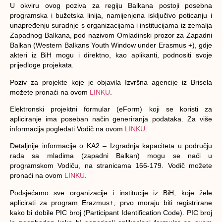
U okviru ovog poziva za regiju Balkana postoji posebna
programska i bužetska linija, namijenjena isključivo poticanju i
unapređenju suradnje s organizacijama i institucijama iz zemalja
Zapadnog Balkana, pod nazivom Omladinski prozor za Zapadni
Balkan (Western Balkans Youth Window under Erasmus +), gdje
akteri iz BiH mogu i direktno, kao aplikanti, podnositi svoje
prijedloge projekata.
Poziv za projekte koje je objavila Izvršna agencije iz Brisela
možete pronaći na ovom
LINKU
.
Elektronski projektni formular (eForm) koji se koristi za
apliciranje ima poseban način generiranja podataka. Za više
informacija pogledati Vodič na ovom
LINKU
.
Detaljnije informacije o KA2 – Izgradnja kapaciteta u području
rada sa mladima (zapadni Balkan) mogu se naći u
programskom Vodiču, na stranicama 166-179. Vodič možete
pronaći na ovom
LINKU
.
Podsjećamo sve organizacije i institucije iz BiH, koje žele
aplicirati za program Erazmus+, prvo moraju biti registrirane
kako bi dobile PIC broj (Participant Identification Code). PIC broj