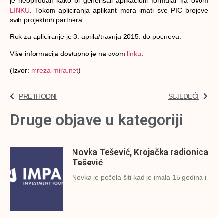
je neophodan kako bi generisali aplikacioni formular na ovom
LINKU
. Tokom apliciranja aplikant mora imati sve PIC brojeve
svih projektnih partnera.
Rok za apliciranje je 3. aprila/travnja 2015. do podneva.
Više informacija dostupno je na ovom
linku
.
(Izvor:
mreza-mira.net
)
PRETHODNI
SLJEDEĆI
Druge objave u kategoriji
Novka Tešević, Krojačka radionica
Tešević
Novka je počela šiti kad je imala 15 godina i