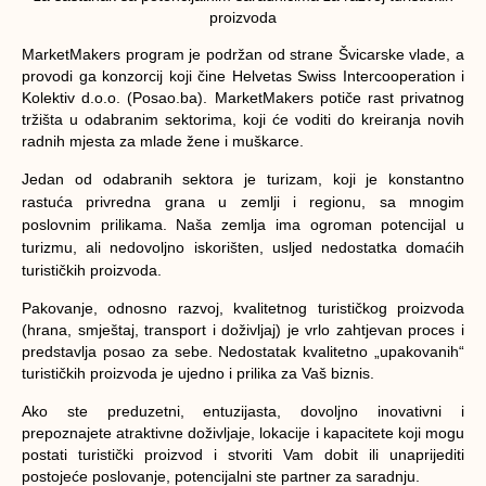
proizvoda
MarketMakers program je podržan od strane Švicarske vlade, a
provodi ga konzorcij koji čine Helvetas Swiss Intercooperation i
Kolektiv d.o.o. (Posao.ba). MarketMakers potiče rast privatnog
tržišta u odabranim sektorima, koji će voditi do kreiranja novih
radnih mjesta za mlade žene i muškarce.
Jedan od odabranih sektora je turizam, koji je konstantno
rastuća privredna grana u zemlji i regionu, sa mnogim
poslovnim prilikama. Naša zemlja ima ogroman potencijal u
turizmu, ali nedovoljno iskorišten, usljed nedostatka domaćih
turističkih proizvoda.
Pakovanje, odnosno razvoj, kvalitetnog turističkog proizvoda
(hrana, smještaj, transport i doživljaj) je vrlo zahtjevan proces i
predstavlja posao za sebe. Nedostatak kvalitetno „upakovanih“
turističkih proizvoda je ujedno i prilika za Vaš biznis.
Ako ste preduzetni, entuzijasta, dovoljno inovativni i
prepoznajete atraktivne doživljaje, lokacije i kapacitete koji mogu
postati turistički proizvod i stvoriti Vam dobit ili unaprijediti
postojeće poslovanje, potencijalni ste partner za saradnju.