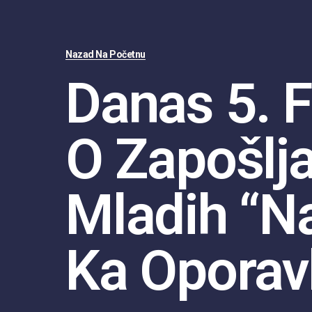
Nazad Na Početnu
Danas 5. 
O Zapošlj
Mladih “N
Ka Oporav