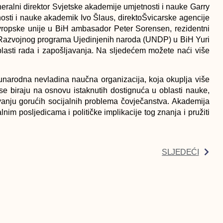
eralni direktor Svjetske akademije umjetnosti i nauke Garry
osti i nauke akademik Ivo Šlaus, direktoŠvicarske agencije
Evropske unije u BiH ambasador Peter Sorensen, rezidentni
ik Razvojnog programa Ujedinjenih naroda (UNDP) u BiH Yuri
blasti rada i zapošljavanja. Na sljedećem
možete naći više
narodna nevladina naučna organizacija, koja okuplja više
e biraju na osnovu istaknutih dostignuća u oblasti nauke,
avanju gorućih socijalnih problema čovječanstva. Akademija
alnim posljedicama i političke implikacije tog znanja i pružiti
SLJEDEĆI