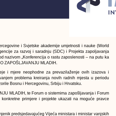
Hercegovine i Svjetske akademije umjetnosti i nauke (World
encije za razvoj i saradnju (SDC) i Projekta zapoljavanja
d nazivom „Konferencija o rastu zaposlenosti – na putu ka
FORUM O ZAPOŠLJAVANJU MLADIH.
deje i mjere neophodne za prevazilaženje ovih izazova i
šavanjem problema kreiranja novih radnih mjesta u periodu
zorile Bosnu i Hercegovinu, Srbiju i Hrvatsku.
NJU MLADIH, te Forum o sistemima zapošljavanja i Forum
oz konkretne primjere i projekte ukazati na moguće pravce
mjenik predsjedavajućeg Vijeća ministara i ministar vanjskih