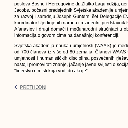
poslova Bosne i Hercegovine dr. Zlatko Lagumdžija, gen
Jacobs, počasni predsjednik Svjetske akademije umjetn
za razvoj i saradnju Joseph Guntern, šef Delegacije 
koordinator Ujedinjenih naroda i rezidentni predstavn
Afanasiev i drugi domaći i međunarodni stručnjaci u o
informacija o govornicima na današnjoj konferenciji.
Svjetska akademija nauka i umjetnosti (WAAS) je među
od 700 članova iz više od 80 zemalja. Članovi WAAS s
umjetnosti i humanističkih disciplina, posvećenih rješ
nastoji promovirati znanje, jačanje javne svijesti o socij
“liderstvo u misli koja vodi do akcije”.
PRETHODNI