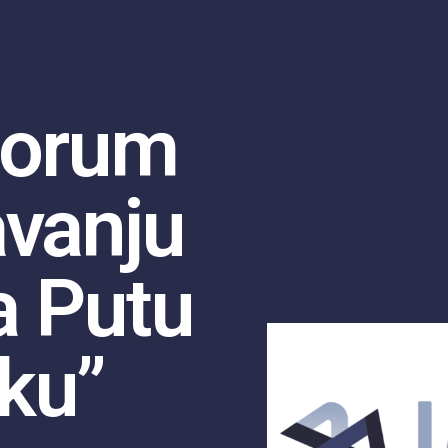
Forum
avanju
a Putu
ku”