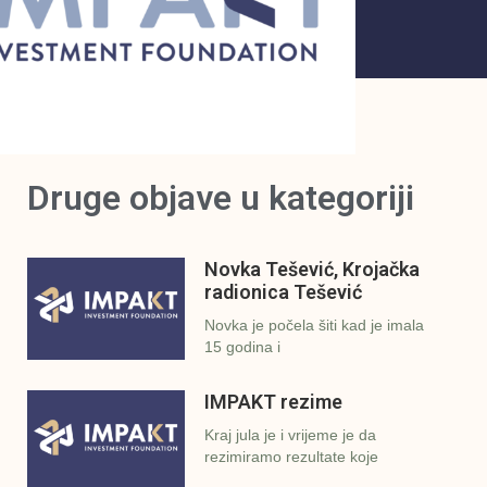
Druge objave u kategoriji
Novka Tešević, Krojačka
radionica Tešević
Novka je počela šiti kad je imala
15 godina i
IMPAKT rezime
Kraj jula je i vrijeme je da
rezimiramo rezultate koje