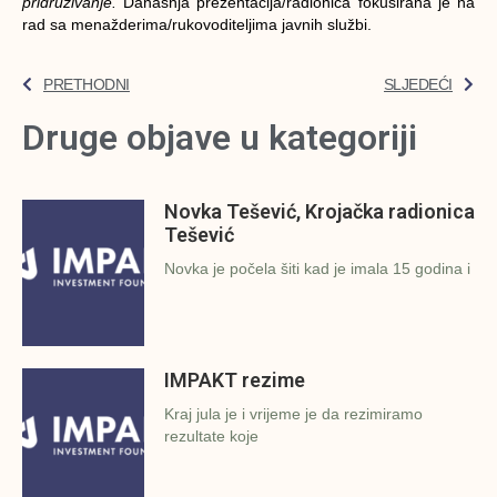
pridruživanje
.
Današnja prezentacija/radionica fokusirana je na
rad sa menažderima/rukovoditeljima javnih službi.
PRETHODNI
SLJEDEĆI
Druge objave u kategoriji
Novka Tešević, Krojačka radionica
Tešević
Novka je počela šiti kad je imala 15 godina i
IMPAKT rezime
Kraj jula je i vrijeme je da rezimiramo
rezultate koje