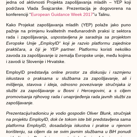
jedna od aktivnosti Projekta zapošljavanja mladih – YEP koji
podržava Vlada Švajcarske. Prezentacija je dogovorena na
konferenciji “
European Guidance Week 2017
”u Talinu.
Kako Projekat zapošljavanja mladih (YEP) polaže jako puno
pažnje na primjenu kvalitetnih međunarodnih praksi iz sektora
rada i zapošljavanja,
uspostavljena je saradnja sa projektom
Evropske Unije „EmployID“ koji je razvio platformu zajednice
praktičara, a čiji je YEP partner.
Platformu koristi nekoliko
zavoda za zapošljavanje iz zemalja Evropske unije, među kojima
i zavodi iz Slovenije i Hrvatske.
EmployID predstavlja
online prostor za diskusiju i razmjenu
iskustava o praksama u službama za zapošljavanje, ali i
mišljenja, stavova i ideja, odnosno povezivanje stručnjaka iz
službi za zapošljavanje u Bosni i Hercegovini, a s ciljem
promovisanja njihovog rada i unaprijeđenja rada javnih službi za
zapošljavanje.
Prezentaciju/radionicu je vodio gospodin Oliver Blunk, stručnjak
na projektu EmployID, dok će tokom iste biti predstavljena sama
platforma EmployID, dosadašnja iskustva i prakse u njenom
korištenju,
sa ciljem da se svim javnim službama u BiH ponudi