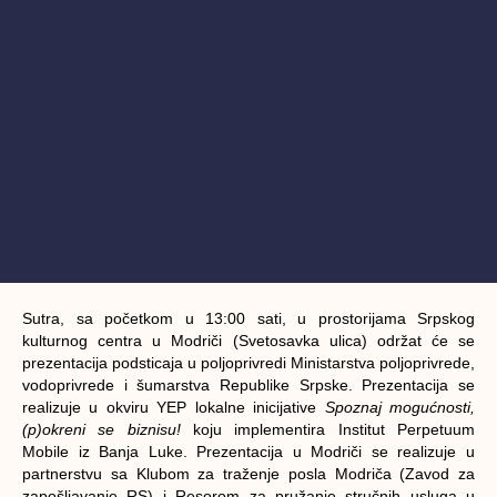
Sutra, sa početkom u 13:00 sati, u prostorijama Srpskog
kulturnog centra u Modriči (Svetosavka ulica) održat će se
prezentacija podsticaja u poljoprivredi Ministarstva poljoprivrede,
vodoprivrede i šumarstva Republike Srpske. Prezentacija se
realizuje u okviru YEP lokalne inicijative
Spoznaj mogućnosti,
(p)okreni se biznisu!
koju implementira Institut Perpetuum
Mobile iz Banja Luke. Prezentacija u Modriči se realizuje u
partnerstvu sa Klubom za traženje posla Modriča (Zavod za
zapošljavanje RS) i Resorom za pružanje stručnih usluga u