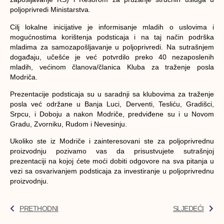
poljoprivredi Ministarstva
.
Cilj lokalne inicijative je informisanje mladih o uslovima i
mogućnostima korištenja podsticaja i na taj način podrška
mladima za samozapošljavanje u poljoprivredi. Na sutrašnjem
događaju, učešće je već potvrdilo preko 40 nezaposlenih
mladih, većinom članova/članica Kluba za traženje posla
Modriča.
Prezentacije podsticaja su u saradnji sa klubovima za traženje
posla već održane u Banja Luci, Derventi, Tesliću, Gradišci,
Srpcu, i Doboju a nakon Modriče, predviđene su i u Novom
Gradu, Zvorniku, Rudom i Nevesinju.
Ukoliko ste iz Modriče i zainteresovani ste za poljoprivrednu
proizvodnju pozivamo vas da prisustvujete sutrašnjoj
prezentaciji na kojoj ćete moći dobiti odgovore na sva pitanja u
vezi sa osvarivanjem podsticaja za investiranje u poljoprivrednu
proizvodnju.
PRETHODNI
SLJEDEĆI