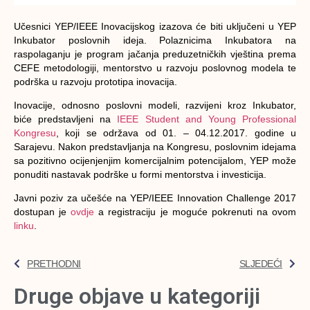
Učesnici YEP/IEEE Inovacijskog izazova će biti uključeni u YEP
Inkubator poslovnih ideja. Polaznicima Inkubatora na
raspolaganju je program jačanja preduzetničkih vještina prema
CEFE metodologiji, mentorstvo u razvoju poslovnog modela te
podrška u razvoju prototipa inovacija.
Inovacije, odnosno poslovni modeli, razvijeni kroz Inkubator,
biće predstavljeni na
IEEE Student and Young Professional
Kongresu
, koji se održava od 01. – 04.12.2017. godine u
Sarajevu. Nakon predstavljanja na Kongresu, poslovnim idejama
sa pozitivno ocijenjenjim komercijalnim potencijalom, YEP može
ponuditi nastavak podrške u formi mentorstva i investicija.
Javni poziv za učešće na YEP/IEEE Innovation Challenge 2017
dostupan je
ovdje
a registraciju je moguće pokrenuti na ovom
linku
.
PRETHODNI
SLJEDEĆI
Druge objave u kategoriji