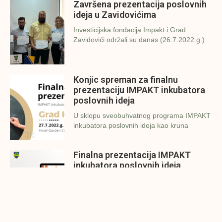
Završena prezentacija poslovnih
ideja u Zavidovićima
Investicijska fondacija Impakt i Grad
Zavidovići održali su danas (26.7.2022.g.)
Konjic spreman za finalnu
prezentaciju IMPAKT inkubatora
poslovnih ideja
U sklopu sveobuhvatnog programa IMPAKT
inkubatora poslovnih ideja kao kruna
Finalna prezentacija IMPAKT
inkubatora poslovnih ideja
Zavidovići
Zatvaramo još jedan ciklus IMPAKT
inkubatora u Zavidovićima i to