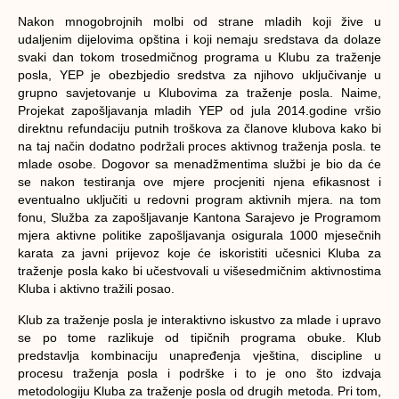
Nakon mnogobrojnih molbi od strane mladih koji žive u
udaljenim dijelovima opština i koji nemaju sredstava da dolaze
svaki dan tokom trosedmičnog programa u Klubu za traženje
posla, YEP je obezbjedio sredstva za njihovo uključivanje u
grupno savjetovanje u Klubovima za traženje posla. Naime,
Projekat zapošljavanja mladih YEP od jula 2014.godine vršio
direktnu refundaciju putnih troškova za članove klubova kako bi
na taj način dodatno podržali proces aktivnog traženja posla. te
mlade osobe. Dogovor sa menadžmentima službi je bio da će
se nakon testiranja ove mjere procjeniti njena efikasnost i
eventualno uključiti u redovni program aktivnih mjera. na tom
fonu
, Služba za zapošljavanje Kantona Sarajevo je Programom
mjera aktivne politike zapošljavanja osigurala 1000 mjesečnih
karata za javni prijevoz koje će iskoristiti učesnici Kluba za
traženje posla kako bi učestvovali u višesedmičnim aktivnostima
Kluba i aktivno tražili posao.
Klub za traženje posla je interaktivno iskustvo za mlade i upravo
se po tome razlikuje od tipičnih programa obuke. Klub
predstavlja kombinaciju unapređenja vještina, discipline u
procesu traženja posla i podrške i to je ono što izdvaja
metodologiju Kluba za traženje posla od drugih metoda. Pri tom,