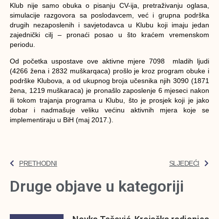
Klub nije samo obuka o pisanju CV-ija, pretraživanju oglasa,
simulacije razgovora sa poslodavcem, već i grupna podrška
drugih nezaposlenih i savjetodavca u Klubu koji imaju jedan
zajednički cilj – pronaći posao u što kraćem vremenskom
periodu.
Od početka uspostave ove aktivne mjere 7098 mladih ljudi
(4266 žena i 2832 muškarqaca) prošlo je kroz program obuke i
podrške Klubova, a od ukupnog broja učesnika njih 3090 (1871
žena, 1219 muškaraca) je pronašlo zaposlenje 6 mjeseci nakon
ili tokom trajanja programa u Klubu, što je prosjek koji je jako
dobar i nadmašuje veliku većinu aktivnih mjera koje se
implementiraju u BiH (maj 2017.).
PRETHODNI
SLJEDEĆI
Druge objave u kategoriji