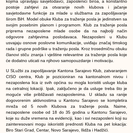
kojima upravljaju savjetodavci, zaposlenici biroa, a konstantno
postoje zahtjevi za otvaranje novih klubova i jačanje
savjetodavne funkcije za mlade u službama za zapošljavanje
širom BiH. Model obuke Kluba za traženje posla je jedinstven sa
svojim posebnim planom i programom. Klub za traženje posla
priprema nezaposlene mlade osobe da na najbolji način
odgovore zahtjevima poslodavaca. Nezaposleni u Klubu
usvajaju osnove poslovne komunikacije, uviđaju značaj timskog
rada i grupne podrške u traženju posla. Kroz trosedmičnu obuku
članovi stiču znanja i vještine relevantne za traženje posla koje
će dodatno uticati na njihovo samopouzdanje i motivaciju.
U SLužbi za zapošljavanje Kantona Sarajevo Klub, zatvaranjem
CISO centra, Klub je pozicioniran na kantonalnom nivou i
nezaposlena lica iz svih općina su mogla koristiti usluge kluba
na cetralnoj lokaciji. Ipak, zaključeno je da usluge treba što je
moguće više približavati nezaposlenima.
U skladu sa ranije
dogovorenim aktivnostima u Kantonu Sarajevo se kompletira
mreža od 5 novih Klubova za traženje posla. Naime,
nezaposlene osobe od 18 do 35 godina u Kantonu Sarajevo,
koje su duže vremena na evidenciji, kao i svi nezaposleni koji su
zainteresovani mogu iskoristiti prednosti Kluba na pet lokacija:
Biro Stari Grad, Centar, Novo Sarajevo, Ilidža i Hadžići.