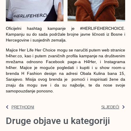
Oficijelni hashtag kampanje je #HERLIFEHERCHOICE.
Kampanju su do sada podržale brojne javne ličnosti iz Bosne i
Hercegovine i susjednih zemalja.
Majice Her Life Her Choice mogu se naručiti putem web stranice
h4her.co, kao i putem zvaničnih profila kampanje na društvenim
mrežama odnosno Facebook page-a H4Her, i Instagrama
h4her. Majice je moguće pogledati i kupiti i u show room-u
brenda H Fashion design na adresi Obala Kulina bana 15,
Sarajevo. Misija ovog brenda je pomoći i inspirisati žene da
znaju da mogu sve i da su najbolje, te da nose svoje
samopouzdanje ponosno.
PRETHODNI
SLJEDEĆI
Druge objave u kategoriji