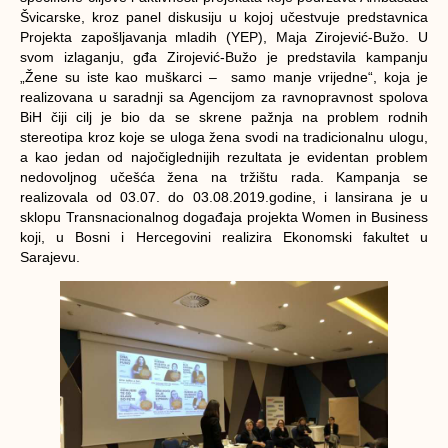
Švicarske, kroz panel diskusiju u kojoj učestvuje predstavnica
Projekta zapošljavanja mladih (YEP), Maja Zirojević-Bužo. U
svom izlaganju, gđa Zirojević-Bužo je predstavila kampanju
„Žene su iste kao muškarci – samo manje vrijedne“, koja je
realizovana u saradnji sa Agencijom za ravnopravnost spolova
BiH čiji cilj je bio da se skrene pažnja na problem rodnih
stereotipa kroz koje se uloga žena svodi na tradicionalnu ulogu,
a kao jedan od najočiglednijih rezultata je evidentan problem
nedovoljnog učešća žena na tržištu rada. Kampanja se
realizovala od 03.07. do 03.08.2019.godine, i lansirana je u
sklopu Transnacionalnog događaja projekta Women in Business
koji, u Bosni i Hercegovini realizira Ekonomski fakultet u
Sarajevu.