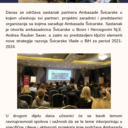
Danas se održava sastanak partnera Ambasade Švicarske u
kojem učestvuju svi partneri, projektni saradnici i predstavnici
organizacija sa kojima sarađuje Ambasada Švicarske. Sastanak
je otvorila ambasadorica Švicarske u Bosni i Hercegovini Nj.E.
Andrea Rauber Saxer, a zatim su predstavljeni ključni elementi
nove strategije razvoja Švicarske Vlade u BiH za period 2021-
2024.
U drugom dijelu dana učesnici će se baviti temom
ravnopravnosti spolova i važnosti da se te teme inkorporiraju u
specifične ciljeve i aktivnosti projekata koje podržava Ambasada