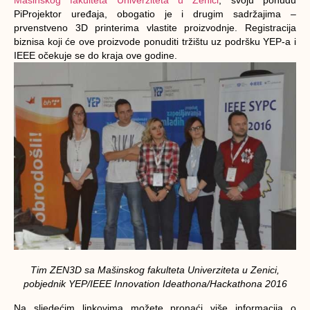
PiProjektor uređaja, obogatio je i drugim sadržajima –
prvenstveno 3D printerima vlastite proizvodnje. Registracija
biznisa koji će ove proizvode ponuditi tržištu uz podršku YEP-a i
IEEE očekuje se do kraja ove godine.
Tim ZEN3D sa Mašinskog fakulteta Univerziteta u Zenici,
pobjednik YEP/IEEE Innovation Ideathona/Hackathona 2016
Na sljedećim linkovima možete pronaći više informacija o