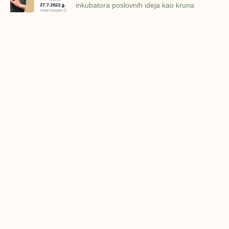
inkubatora poslovnih ideja kao kruna
Finalna prezentacija IMPAKT
inkubatora poslovnih ideja
Zavidovići
Zatvaramo još jedan ciklus IMPAKT
inkubatora u Zavidovićima i to