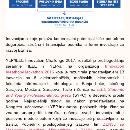
Inovacijama koje pokažu komercijalni potencijal biće ponuđena
dugoročna stručna i finansijska podrška u formi investicije za
razvoj biznisa.
YEP/IEEE Innovation Challenge 2017, rezultat je prošlogodišnje
saradnje IEEE i YEP-a na organizaciji
Innovation
Ideathon/Hackathon 2016
koja je rezultirala predstavljanjem 13
inovacija sa 8 elektrotehničkih, mašinskih, ekonomskih i
fakulteta informacijskih tehnologija iz Banja Luke, Istočnog
Sarajeva, Mostara, Sarajeva, Tuzle i Zenice na
IEEE Students
and Young Professionals Kongresu
(SYPC), u decembru prošle
godine. Najuspješniji timovi su nakon predstavljanja na
Kongresu učestvovali u YEP inkubatoru poslovnih ideja, čime su
znatno unaprijedili tehnička rješenja svojih inovacija ali i
poslovne modele putem kojih će inovacije biti predstavljene na
tržištu. Pobjednik prošlogodišnjeg izazova, tim
ZEN3D sa
Mašinskog fakulteta Univerziteta u Zenici
, svoju ponudu