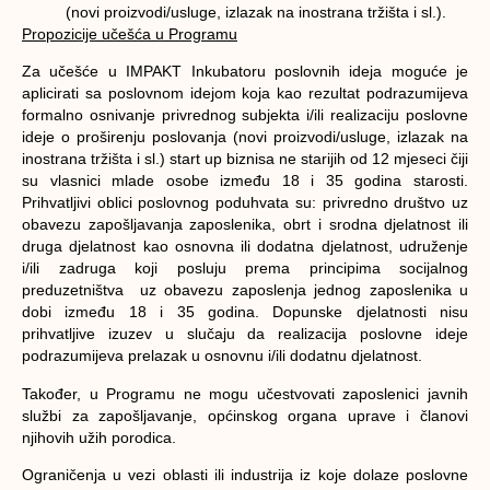
(novi proizvodi/usluge, izlazak na inostrana tržišta i sl.).
Propozicije učešća u Programu
Za učešće u IMPAKT Inkubatoru poslovnih ideja moguće je
aplicirati sa poslovnom idejom koja kao rezultat podrazumijeva
formalno osnivanje privrednog subjekta i/ili realizaciju poslovne
ideje o proširenju poslovanja (novi proizvodi/usluge, izlazak na
inostrana tržišta i sl.) start up biznisa ne starijih od 12 mjeseci čiji
su vlasnici mlade osobe između 18 i 35 godina starosti.
Prihvatljivi oblici poslovnog poduhvata su: privredno društvo uz
obavezu zapošljavanja zaposlenika, obrt i srodna djelatnost ili
druga djelatnost kao osnovna ili dodatna djelatnost, udruženje
i/ili zadruga koji posluju prema principima socijalnog
preduzetništva uz obavezu zaposlenja jednog zaposlenika u
dobi između 18 i 35 godina. Dopunske djelatnosti nisu
prihvatljive izuzev u slučaju da realizacija poslovne ideje
podrazumijeva prelazak u osnovnu i/ili dodatnu djelatnost.
Također, u Programu ne mogu učestvovati zaposlenici javnih
službi za zapošljavanje, općinskog organa uprave i članovi
njihovih užih porodica.
Ograničenja u vezi oblasti ili industrija iz koje dolaze poslovne