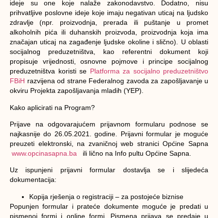
ideje su one koje nalaže zakonodavstvo. Dodatno, nisu
prihvatljive poslovne ideje koje imaju negativan uticaj na ljudsko
zdravlje (npr. proizvodnja, prerada ili puštanje u promet
alkoholnih pića ili duhanskih proizvoda, proizvodnja koja ima
značajan uticaj na zagađenje ljudske okoline i slično). U oblasti
socijalnog preduzetništva, kao referentni dokument koji
propisuje vrijednosti, osnovne pojmove i principe socijalnog
preduzetništva koristi se
Platforma za socijalno preduzetništvo
FBiH
razvijena od strane Federalnog zavoda za zapošljavanje u
okviru Projekta zapošljavanja mladih (YEP).
Kako aplicirati na Program?
Prijave na odgovarajućem prijavnom formularu podnose se
najkasnije do 26.05.2021. godine. Prijavni formular je moguće
preuzeti elektronski, na zvaničnoj web stranici Općine Sapna
www.opcinasapna.ba
ili lično na Info pultu Općine Sapna.
Uz ispunjeni prijavni formular dostavlja se i slijedeća
dokumentacija:
Kopija rješenja o registraciji – za postojeće biznise
Popunjen formular i prateće dokumente moguće je predati u
pismenoj formi i online formi. Pismena prijava se predaje u