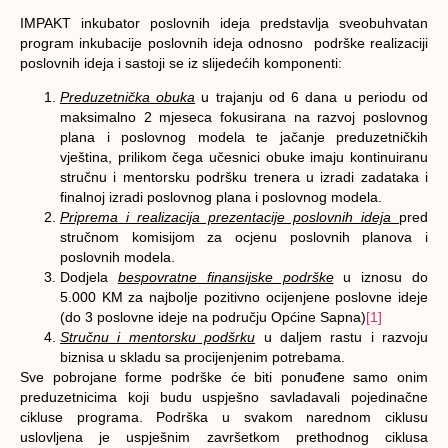
IMPAKT inkubator poslovnih ideja predstavlja sveobuhvatan
program inkubacije poslovnih ideja odnosno podrške realizaciji
poslovnih ideja i sastoji se iz slijedećih komponenti:
Preduzetnička obuka
u trajanju od 6 dana u periodu od
maksimalno 2 mjeseca fokusirana na razvoj poslovnog
plana i poslovnog modela te jačanje preduzetničkih
vještina, prilikom čega učesnici obuke imaju kontinuiranu
stručnu i mentorsku podršku trenera u izradi zadataka i
finalnoj izradi poslovnog plana i poslovnog modela.
Priprema i realizacija prezentacije poslovnih ideja
pred
stručnom komisijom za ocjenu poslovnih planova i
poslovnih modela.
Dodjela
bespovratne finansijske podrške
u iznosu do
5.000 KM za najbolje pozitivno ocijenjene poslovne ideje
(do 3 poslovne ideje na području Općine Sapna)
[1]
Stručnu i mentorsku podšrku
u daljem rastu i razvoju
biznisa u skladu sa procijenjenim potrebama.
Sve pobrojane forme podrške će biti ponuđene samo onim
preduzetnicima koji budu uspješno savladavali pojedinačne
cikluse programa. Podrška u svakom narednom ciklusu
uslovljena je uspješnim završetkom prethodnog ciklusa