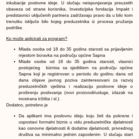
inkubacije poslovne ideje. U slučaju neispunjavanja preuzetih
obaveza od strane korisnika, Investicijska fondacija Impakt i
predstavnici uključenih partnera zadržavaju pravo da u bilo kom
trenutku isključe bilo kojeg preduzetnika iz procesa pružanja
podrške.
Ko može aplicirati za program?
Mlada osoba od 18 do 35 godina starosti sa prijavljenim
mjestom boravka na području općine Sapna
Mlade osobe od 18 do 35 godina starosti, vlasnici
postojećeg biznisa sa sjedištem na području općine
Sapna koji je registrovan u periodu do godinu dana od
dana objave javnog poziva zainteresovani za razvoj
preduzetničkih vještina i realizaciju poslovne ideje o
proširenju poslovanja (novi proizvodi/usluge, izlazak na
inostrana tržišta i sl.).
Dodatno, potrebno je
Da aplikant ima poslovnu ideju koju želi da pokrene i
uspostavi formalni biznis u vidu preduzetničke djelatnosti
kao osnovne djelatnosti ili dodatne djelatnosti, privrednog
društva sa minimalno jednim zaposlenim. U slučaju start