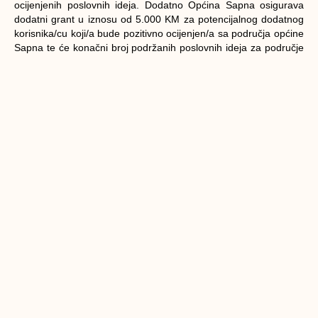
ocijenjenih poslovnih ideja. Dodatno Općina Sapna osigurava
dodatni grant u iznosu od 5.000 KM za potencijalnog dodatnog
korisnika/cu koji/a bude pozitivno ocijenjen/a sa područja općine
Sapna te će konačni broj podržanih poslovnih ideja za područje
općine Sapna ovisiti o konačnoj rang listi najbolje ocijenjenih
poslovnih ideja za grupu Teočak i Sapna.
Prijavni-formular-za-Javni-poziv-za-ucesce-u-IMPAKT-inkubatoru-poslovnih-ideja-
Opcina-Sapna
Preuzmi
PRETHODNI
SLJEDEĆI
Druge objave u kategoriji
Novka Tešević, Krojačka radionica
Tešević
Novka je počela šiti kad je imala 15 godina i