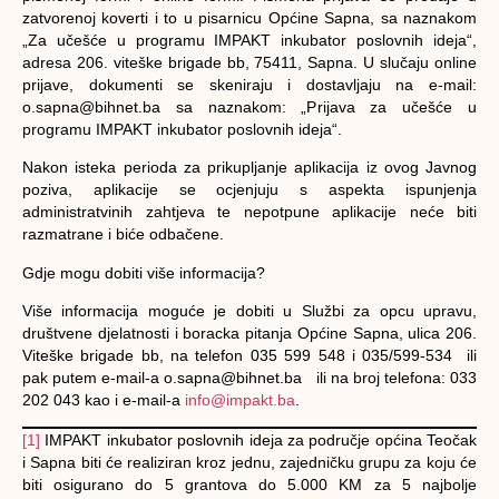
zatvorenoj koverti i to u pisarnicu Općine Sapna, sa naznakom
„Za učešće u programu IMPAKT inkubator poslovnih ideja“,
adresa 206. viteške brigade bb, 75411, Sapna. U slučaju online
prijave, dokumenti se skeniraju i dostavljaju na e-mail:
o.sapna@bihnet.ba sa naznakom: „Prijava za učešće u
programu IMPAKT inkubator poslovnih ideja“.
Nakon isteka perioda za prikupljanje aplikacija iz ovog Javnog
poziva, aplikacije se ocjenjuju s aspekta ispunjenja
administratvinih zahtjeva te nepotpune aplikacije neće biti
razmatrane i biće odbačene.
Gdje mogu dobiti više informacija?
Više informacija moguće je dobiti u Službi za opcu upravu,
društvene djelatnosti i boracka pitanja Općine Sapna, ulica 206.
Viteške brigade bb, na telefon 035 599 548 i 035/599-534 ili
pak putem e-mail-a o.sapna@bihnet.ba ili na broj telefona: 033
202 043 kao i e-mail-a
info@impakt.ba
.
[1]
IMPAKT inkubator poslovnih ideja za područje općina Teočak
i Sapna biti će realiziran kroz jednu, zajedničku grupu za koju će
biti osigurano do 5 grantova do 5.000 KM za 5 najbolje