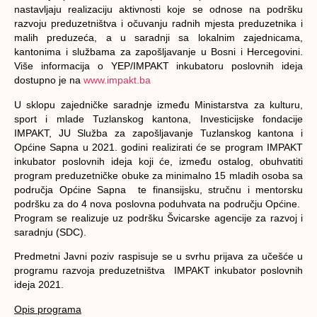
nastavljaju realizaciju aktivnosti koje se odnose na podršku
razvoju preduzetništva i očuvanju radnih mjesta preduzetnika i
malih preduzeća, a u saradnji sa lokalnim zajednicama,
kantonima i službama za zapošljavanje u Bosni i Hercegovini.
Više informacija o YEP/IMPAKT inkubatoru poslovnih ideja
dostupno je na
www.impakt.ba
U sklopu zajedničke saradnje između Ministarstva za kulturu,
sport i mlade Tuzlanskog kantona, Investicijske fondacije
IMPAKT, JU Služba za zapošljavanje Tuzlanskog kantona i
Općine Sapna u 2021. godini realizirati će se program IMPAKT
inkubator poslovnih ideja koji će, između ostalog, obuhvatiti
program preduzetničke obuke za minimalno 15 mladih osoba sa
područja Općine Sapna te finansijsku, stručnu i mentorsku
podršku za do 4 nova poslovna poduhvata na području Općine.
Program se realizuje uz podršku Švicarske agencije za razvoj i
saradnju (SDC).
Predmetni Javni poziv raspisuje se u svrhu prijava za učešće u
programu razvoja preduzetništva IMPAKT inkubator poslovnih
ideja 2021.
Opis programa