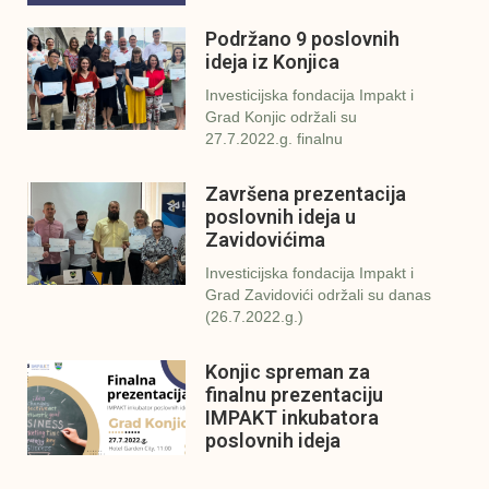
Podržano 9 poslovnih
ideja iz Konjica
Investicijska fondacija Impakt i
Grad Konjic održali su
27.7.2022.g. finalnu
Završena prezentacija
poslovnih ideja u
Zavidovićima
Investicijska fondacija Impakt i
Grad Zavidovići održali su danas
(26.7.2022.g.)
Konjic spreman za
finalnu prezentaciju
IMPAKT inkubatora
poslovnih ideja
U sklopu sveobuhvatnog