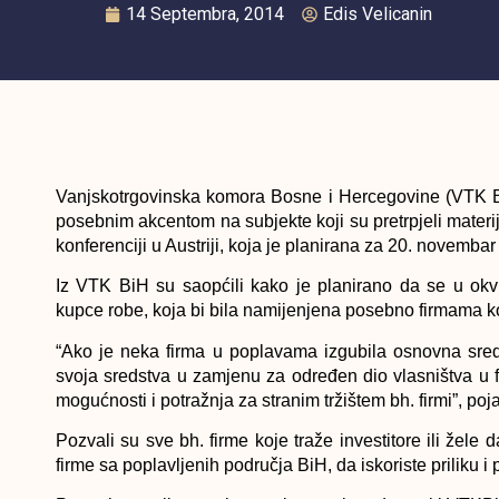
14 Septembra, 2014
Edis Velicanin
Vanjskotrgovinska komora Bosne i Hercegovine (VTK Bi
posebnim akcentom na subjekte koji su pretrpjeli materi
konferenciji u Austriji, koja je planirana za 20. novemb
Iz VTK BiH su saopćili kako je planirano da se u okvi
kupce robe, koja bi bila namijenjena posebno firmama ko
“Ako je neka firma u poplavama izgubila osnovna sredstv
svoja sredstva u zamjenu za određen dio vlasništva u fi
mogućnosti i potražnja za stranim tržištem bh. firmi”, poj
Pozvali su sve bh. firme koje traže investitore ili žele 
firme sa poplavljenih područja BiH, da iskoriste priliku i