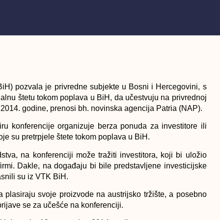
H) pozvala je privredne subjekte u Bosni i Hercegovini, s
jalnu štetu tokom poplava u BiH, da učestvuju na privrednoj
ar 2014. godine, prenosi bh. novinska agencija Patria (NAP).
ru konferencije organizuje berza ponuda za investitore ili
je su pretrpjele štete tokom poplava u BiH.
a, na konferenciji može tražiti investitora, koji bi uložio
rmi. Dakle, na događaju bi bile predstavljene investicijske
asnili su iz VTK BiH.
da plasiraju svoje proizvode na austrijsko tržište, a posebno
 prijave se za učešće na konferenciji.