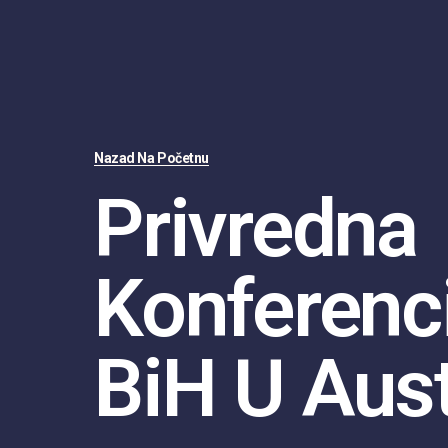
Nazad Na Početnu
Privredna
Konferenci
BiH U Austr