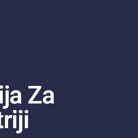
ja Za
iji