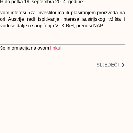
iH do petka 19. septembra 2014. godine.
vom interesu (za investitorima ili plasiranjem proizvoda na
ri Austrije radi ispitivanja interesa austrijskog tržišta i
navodi se dalje u saopćenju VTK BiH, prenosi NAP.
 više informacija na ovom
linku
!
SLJEDEĆI