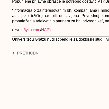
Popunjene prijavne obrasce je potrebno dostaviti VTKB
“Informacija o zainteresovanim bh. kompanijama i njiho
austrijsko tržište) će biti dostavljena Privrednoj komo
pronalaženja adekvatnih partnera za bh. privrednike”, 
(Izvor:
6yka.com
/
NAP
)
Univerzitet u Gratzu nudi stipendije za doktorski studij.
PRETHODNI