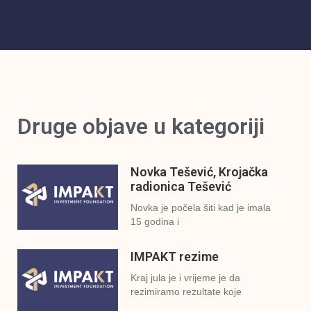
Druge objave u kategoriji
Novka Tešević, Krojačka
radionica Tešević
Novka je počela šiti kad je imala
15 godina i
IMPAKT rezime
Kraj jula je i vrijeme je da
rezimiramo rezultate koje