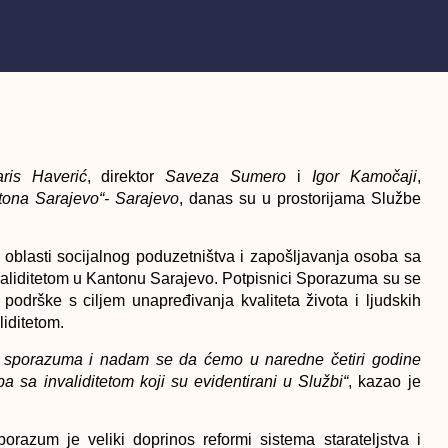
is Haverić
, direktor
Saveza Sumero
i
Igor Kamočaji
,
tona Sarajevo“- Sarajevo
, danas su u prostorijama Službe
 oblasti socijalnog poduzetništva i zapošljavanja osoba sa
validitetom u Kantonu Sarajevo. Potpisnici Sporazuma su se
podrške s ciljem unapređivanja kvaliteta života i ljudskih
iditetom.
og sporazuma i nadam se da ćemo u naredne četiri godine
oba sa invaliditetom koji su evidentirani u Službi“
, kazao je
razum je veliki doprinos reformi sistema starateljstva i