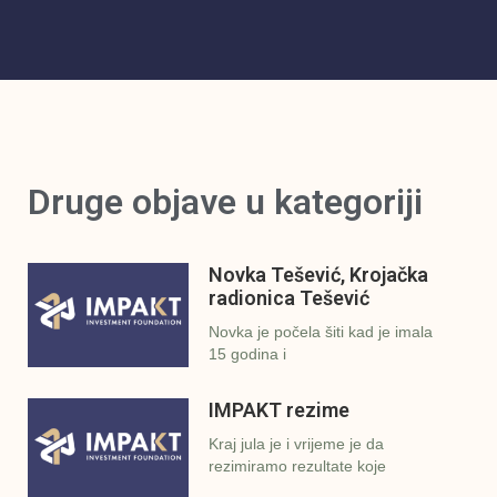
Druge objave u kategoriji
Novka Tešević, Krojačka
radionica Tešević
Novka je počela šiti kad je imala
15 godina i
IMPAKT rezime
Kraj jula je i vrijeme je da
rezimiramo rezultate koje