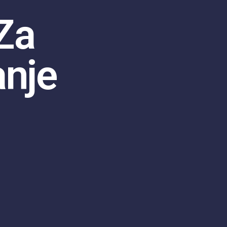
 Za
anje