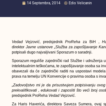
14 Septembra, 2014
Edis Velicanin
Vedad Vejzović
, predsjednik
ProReha
za BiH ,
Har
direktor
Javne ustanove „Služba za zapošljavanje Kan
potpisali dugo najvaljivani Sporazum o saradnji.
Sporazum reguliše zajednički rad Službe i udruženja u
intelektualnim teškoćama, te zapošljavanje osoba sa in
obavezali da će zajednički raditi na uspostavi modela 
prava na temelju UN Konvencije o pravima osoba s inval
„Zadovoljstvo mi je da prisustvujem potpisivanju ov
prekvalifikovati , edukovati i zaposliti što veći broj os
predsjednik ProReha
Vedad Vejzović
.
Za Haris Haverića, direktora Saveza Sumera, ovaj spo