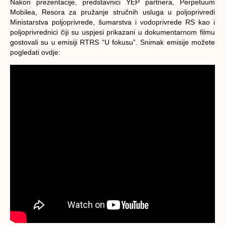
Nakon prezentacije, predstavnici YEP partnera, Perpetuum
Mobilea, Resora za pružanje stručnih usluga u poljoprivredi
Ministarstva poljoprivrede, šumarstva i vodoprivrede RS kao i
poljoprivrednici čiji su uspjesi prikazani u dokumentarnom filmu
gostovali su u emisiji RTRS “U fokusu”. Snimak emisije možete
pogledati ovdje: