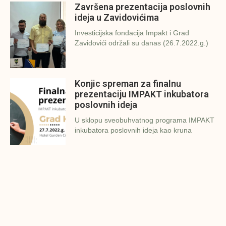
Završena prezentacija poslovnih
ideja u Zavidovićima
Investicijska fondacija Impakt i Grad
Zavidovići održali su danas (26.7.2022.g.)
Konjic spreman za finalnu
prezentaciju IMPAKT inkubatora
poslovnih ideja
U sklopu sveobuhvatnog programa IMPAKT
inkubatora poslovnih ideja kao kruna
Finalna prezentacija IMPAKT
inkubatora poslovnih ideja
Zavidovići
Zatvaramo još jedan ciklus IMPAKT
inkubatora u Zavidovićima i to