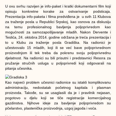
U ovu svrhu razvijen je info-paket i kratki dokumentarni film koji
opisuju konkretne korake za ostvarivanje podsticaja.
Prezentacija info-paketa i filma predviđena je u svih 11 Klubova
za traženje posla u Republici Srpskoj, kao osnova za diskusiju
na temu profesionalnog bavljenja poljoprivredom kao
mogućnosti za samozapošljavanje mladih. Nakon Dervente i
Teslića, 24. oktobra 2014. godine održana je treća prezentacija i
to u Klubu za traženje posla Gradiška. Na radionici je
učestvovalo 15 mladih, koji ili se već bave poljoprivrednom
proizvodnjom ili tek treba da pokrenu svoju poljoprivrednu
djelatnost. Na radionici su bili prisutni i predstavnici Resora za
pružanje stručnih usluga u poljoprivredi koji odgovarali na
pitanja učesnika.
Kao najveći problem učesnici radionice su istakli
komplikovanu
administraciju, nedostatak početnog kapitala i plasman
proizvoda
. Takođe, su se usaglasili da je i pravilnik nejasan,
pogotovo u djelu koji se tiče registracije komercijalnog
gazdinstva. Njihove ideje za bavljenje poljoprivredom su
pčelarstvo, plastenička proizvodnja, uzgoj jagoda i voća
.