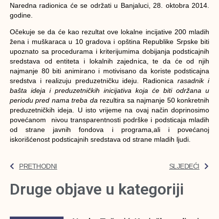
Naredna radionica će se održati u Banjaluci, 28. oktobra 2014.
godine.
Očekuje se da će kao rezultat ove lokalne incijative 200 mladih
žena i muškaraca u 10 gradova i opština Republike Srpske biti
upoznato sa procedurama i kriterijumima dobijanja podsticajnih
sredstava od entiteta i lokalnih zajednica, te da će od njih
najmanje 80 biti animirano i motivisano da koriste podsticajna
sredstva i realizuju preduzetničku ideju. Radionica
rasadnik i
bašta ideja i preduzetničkih inicijativa koja će biti održana u
periodu pred nama treba da
rezultira sa najmanje 50 konkretnih
preduzetničkih ideja. U isto vrijeme na ovaj način doprinosimo
povećanom nivou transparentnosti podrške i podsticaja mladih
od strane javnih fondova i programa,ali i povećanoj
iskorišćenost podsticajnih sredstava od strane mladih ljudi.
PRETHODNI
SLJEDEĆI
Druge objave u kategoriji