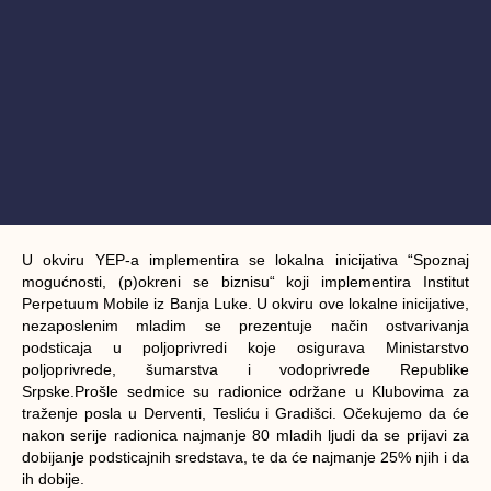
U okviru YEP-a implementira se lokalna inicijativa “
Spoznaj
mogućnosti, (p)okreni se biznisu
“ koji implementira Institut
Perpetuum Mobile iz Banja Luke. U okviru ove lokalne inicijative,
nezaposlenim mladim se prezentuje način ostvarivanja
podsticaja u poljoprivredi koje osigurava Ministarstvo
poljoprivrede, šumarstva i vodoprivrede Republike
Srpske.Prošle sedmice su radionice održane u Klubovima za
traženje posla u Derventi, Tesliću i Gradišci. Očekujemo da će
nakon serije radionica najmanje 80 mladih ljudi da se prijavi za
dobijanje podsticajnih sredstava, te da će najmanje 25% njih i da
ih dobije.