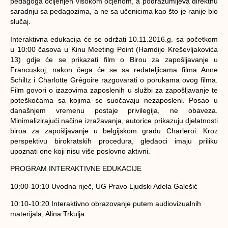
pedagoga ocijenjen visokom ocjenom, a podrazumijeva direktnu
saradnju sa pedagozima, a ne sa učenicima kao što je ranije bio
slučaj.
Interaktivna edukacija će se održati 10.11.2016.g. sa početkom
u 10:00 časova u Kinu Meeting Point (Hamdije Kreševljakovića
13) gdje će se prikazati film o Birou za zapošljavanje u
Francuskoj, nakon čega će se sa redateljicama filma Anne
Schiltz i Charlotte Grégoire razgovarati o porukama ovog filma.
Film govori o izazovima zaposlenih u službi za zapošljavanje te
poteškoćama sa kojima se suočavaju nezaposleni. Posao u
današnjem vremenu postaje privilegija, ne obaveza.
Minimalizirajući načine izražavanja, autorice prikazuju djelatnosti
biroa za zapošljavanje u belgijskom gradu Charleroi. Kroz
perspektivu birokratskih procedura, gledaoci imaju priliku
upoznati one koji nisu više poslovno aktivni.
PROGRAM INTERAKTIVNE EDUKACIJE
10:00-10:10 Uvodna riječ, UG Pravo Ljudski Adela Galešić
10:10-10:20 Interaktivno obrazovanje putem audiovizualnih
materijala, Alina Trkulja