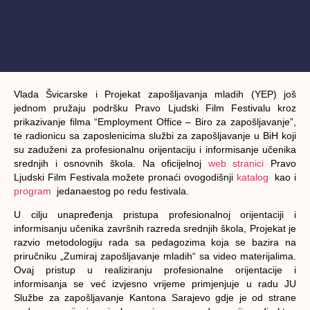
Vlada Švicarske i Projekat zapošljavanja mladih (YEP) još
jednom pružaju podršku Pravo Ljudski Film Festivalu kroz
prikazivanje filma “Employment Office – Biro za zapošljavanje”,
te radionicu sa zaposlenicima službi za zapošljavanje u BiH koji
su zaduženi za profesionalnu orijentaciju i informisanje učenika
srednjih i osnovnih škola. Na oficijelnoj
web stranici
Pravo
Ljudski Film Festivala možete pronaći ovogodišnji
katalog
kao i
program
jedanaestog po redu festivala.
U cilju unapređenja pristupa profesionalnoj orijentaciji i
informisanju učenika završnih razreda srednjih škola, Projekat je
razvio metodologiju rada sa pedagozima koja se bazira na
priručniku „Zumiraj zapošljavanje mladih“ sa video materijalima.
Ovaj pristup u realiziranju profesionalne orijentacije i
informisanja se već izvjesno vrijeme primjenjuje u radu JU
Službe za zapošljavanje Kantona Sarajevo gdje je od strane