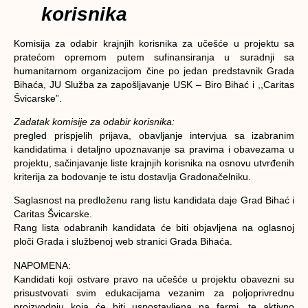
korisnika
Komisija za odabir krajnjih korisnika za učešće u projektu sa
pratećom opremom putem sufinansiranja u suradnji sa
humanitarnom organizacijom čine po jedan predstavnik Grada
Bihaća, JU Služba za zapošljavanje USK – Biro Bihać i ,,Caritas
Švicarske”.
Zadatak komisije za odabir korisnika:
pregled prispjelih prijava, obavljanje intervjua sa izabranim
kandidatima i detaljno upoznavanje sa pravima i obavezama u
projektu, sačinjavanje liste krajnjih korisnika na osnovu utvrđenih
kriterija za bodovanje te istu dostavlja Gradonačelniku.
Saglasnost na predloženu rang listu kandidata daje Grad Bihać i
Caritas Švicarske.
Rang lista odabranih kandidata će biti objavljena na oglasnoj
ploči Grada i službenoj web stranici Grada Bihaća.
NAPOMENA:
Kandidati koji ostvare pravo na učešće u projektu obavezni su
prisustvovati svim edukacijama vezanim za poljoprivrednu
proizvodnju koja će biti uspostavljena na farmi, te aktivno