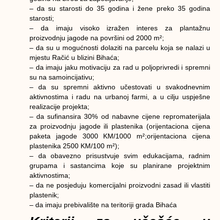
– da su starosti do 35 godina i žene preko 35 godina
starosti;
– da imaju visoko izražen interes za plantažnu
proizvodnju jagode na površini od 2000 m²;
– da su u mogućnosti dolaziti na parcelu koja se nalazi u
mjestu Račić u blizini Bihaća;
– da imaju jaku motivaciju za rad u poljoprivredi i spremni
su na samoincijativu;
– da su spremni aktivno učestovati u svakodnevnim
aktivnostima i radu na urbanoj farmi, a u cilju uspješne
realizacije projekta;
– da sufinansira 30% od nabavne cijene repromaterijala
za proizvodnju jagode ili plastenika (orijentaciona cijena
paketa jagode 3000 KM/1000 m²;orijentaciona cijena
plastenika 2500 KM/100 m²);
– da obavezno prisustvuje svim edukacijama, radnim
grupama i sastancima koje su planirane projektnim
aktivnostima;
– da ne posjeduju komercijalni proizvodni zasad ili vlastiti
plastenik;
– da imaju prebivalište na teritoriji grada Bihaća