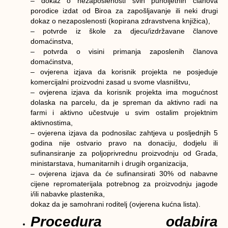
– dokaz o nezaposlenosti svih punoljetnih članova
porodice izdat od Biroa za zapošljavanje ili neki drugi
dokaz o nezaposlenosti (kopirana zdravstvena knjižica),
– potvrde iz škole za djecu/izdržavane članove
domaćinstva,
– potvrda o visini primanja zaposlenih članova
domaćinstva,
– ovjerena izjava da korisnik projekta ne posjeduje
komercijalni proizvodni zasad u svome vlasništvu,
– ovjerena izjava da korisnik projekta ima mogućnost
dolaska na parcelu, da je spreman da aktivno radi na
farmi i aktivno učestvuje u svim ostalim projektnim
aktivnostima,
– ovjerena izjava da podnosilac zahtjeva u posljednjih 5
godina nije ostvario pravo na donaciju, dodjelu ili
sufinansiranje za poljoprivrednu proizvodnju od Grada,
ministarstava, humanitarnih i drugih organizacija,
– ovjerena izjava da će sufinansirati 30% od nabavne
cijene repromaterijala potrebnog za proizvodnju jagode
i/ili nabavke plastenika,
dokaz da je samohrani roditelj (ovjerena kućna lista).
Procedura odabira