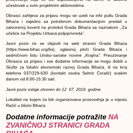
učestovati u svim projektnim aktivnostima.
Obrasci zahtjeva za prijavu mogu se uzeti na info pultu Grada
Bihaća i zajedno sa potrebnom dokumentacijom predati u
zatvorenoj koverti na protokol Grada Bihaća sa naznakom ,,Za
učešće na Projektu Urbana poljoprivreda”.
Javni poziv će se objaviti na web stranici Grada Bihaća
(https://www.bihac.org/bs), oglasnoj ploči Grada Bihaća i
sedmičnom listu Unsko-sanske novine „Krajina”. Preuzimanje
Obrasca za prijavu i sve dodatne informacije se mogu dobiti u
Službi za lokalni ekonomski razvoj Grada Bihaća, ili na broj
telefona 037/229-630 (kontakt osoba Selmir Ćoralić) svakim
danom od 8:00-15:30 sati.
Javni poziv ostaje otvoren do 12. 07. 2019. godine.
Lokalitet na kojem će biti organizovana proizvodnja je u mjestu
Račić u blizini Bihaća.
Dodatne informacije potražite
NA
ZVANIČNOJ STRANICI GRADA