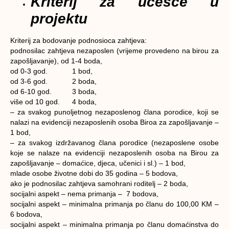
Kriterij za učešće u
projektu
Kriterij za bodovanje podnosioca zahtjeva:
podnosilac zahtjeva nezaposlen (vrijeme provedeno na birou za
zapošljavanje), od 1-4 boda,
od 0-3 god. 1 bod,
od 3-6 god. 2 boda,
od 6-10 god. 3 boda,
više od 10 god. 4 boda,
– za svakog punoljetnog nezaposlenog člana porodice, koji se
nalazi na evidenciji nezaposlenih osoba Biroa za zapošljavanje –
1 bod,
– za svakog izdržavanog člana porodice (nezaposlene osobe
koje se nalaze na evidenciji nezaposlenih osoba na Birou za
zapošljavanje – domaćice, djeca, učenici i sl.) – 1 bod,
mlade osobe životne dobi do 35 godina – 5 bodova,
ako je podnosilac zahtjeva samohrani roditelj – 2 boda,
socijalni aspekt – nema primanja – 7 bodova,
socijalni aspekt – minimalna primanja po članu do 100,00 KM –
6 bodova,
socijalni aspekt – minimalna primanja po članu domaćinstva do