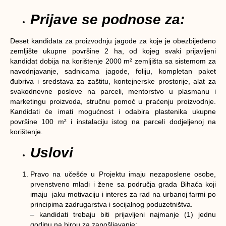
Prijave se podnose za:
Deset kandidata za proizvodnju jagode za koje je obezbijeđeno
zemljište ukupne površine 2 ha, od kojeg svaki prijavljeni
kandidat dobija na korištenje 2000 m² zemljišta sa sistemom za
navodnjavanje, sadnicama jagode, foliju, kompletan paket
đubriva i sredstava za zaštitu, kontejnerske prostorije, alat za
svakodnevne poslove na parceli, mentorstvo u plasmanu i
marketingu proizvoda, stručnu pomoć u praćenju proizvodnje.
Kandidati će imati mogućnost i odabira plastenika ukupne
površine 100 m² i instalaciju istog na parceli dodjeljenoj na
korištenje.
Uslovi
Pravo na učešće u Projektu imaju nezaposlene osobe,
prvenstveno mladi i žene sa područja grada Bihaća koji
imaju jaku motivaciju i interes za rad na urbanoj farmi po
principima zadrugarstva i socijalnog poduzetništva.
– kandidati trebaju biti prijavljeni najmanje (1) jednu
godinu na birou za zapošljavanje;