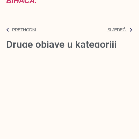
BIHAĆA.
PRETHODNI
SLJEDEĆI
Druge objave u kategoriji
Novka Tešević, Krojačka radionica
Tešević
Novka je počela šiti kad je imala 15 godina i
IMPAKT rezime
Kraj jula je i vrijeme je da rezimiramo
rezultate koje