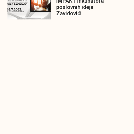
IMPAKT inkubatora
poslovnih ideja
Zavidovići
Zatvaramo još jedan ciklus
IMPAKT inkubatora u
Zavidovićima i to