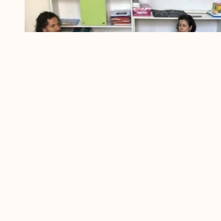
Porodice djece i osoba s poteškoćama u razvoju marg