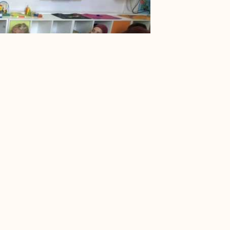
inalizovana su grupa u BiH po više osnova i izložene su