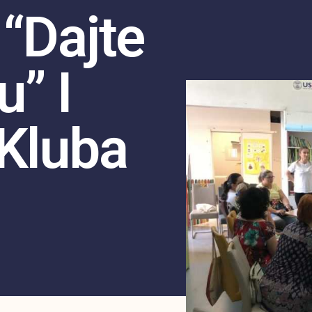
“Dajte
” I
 Kluba