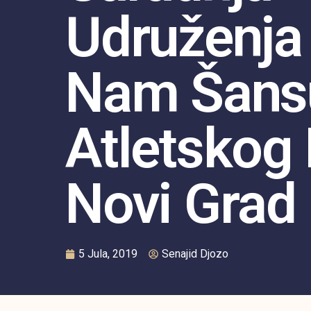
Udruženja 
Nam Šansu
Atletskog
Novi Grad
5 Jula, 2019
Senajid Djozo