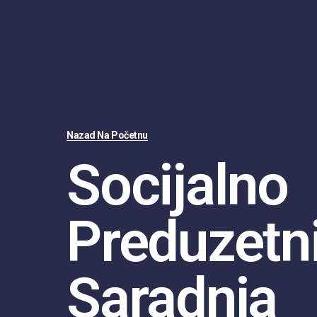
Nazad Na Početnu
Socijalno
Preduzetni
Saradnja