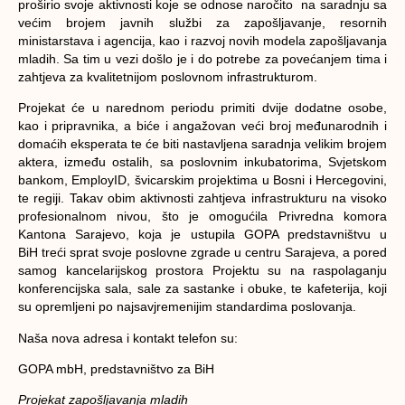
proširio svoje aktivnosti koje se odnose naročito na saradnju sa
većim brojem javnih službi za zapošljavanje, resornih
ministarstava i agencija, kao i razvoj novih modela zapošljavanja
mladih. Sa tim u vezi došlo je i do potrebe za povećanjem tima i
zahtjeva za kvalitetnijom poslovnom infrastrukturom.
Projekat će u narednom periodu primiti dvije dodatne osobe,
kao i pripravnika, a biće i angažovan veći broj međunarodnih i
domaćih eksperata te će biti nastavljena saradnja velikim brojem
aktera, između ostalih, sa poslovnim inkubatorima, Svjetskom
bankom, EmployID, švicarskim projektima u Bosni i Hercegovini,
te regiji. Takav obim aktivnosti zahtjeva infrastrukturu na visoko
profesionalnom nivou, što je omogućila Privredna komora
Kantona Sarajevo, koja je ustupila GOPA predstavništvu u
BiH treći sprat svoje poslovne zgrade u centru Sarajeva, a pored
samog kancelarijskog prostora Projektu su na raspolaganju
konferencijska sala, sale za sastanke i obuke, te kafeterija, koji
su opremljeni po najsavjremenijim standardima poslovanja.
Naša nova adresa i kontakt telefon su:
GOPA mbH, predstavništvo za BiH
Projekat zapošljavanja mladih