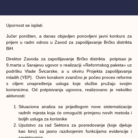
Upornost se isplati.
Jučer poništen, a danas objavljen
ponovljeni javni konkurs za
prijem u radni odnos u Zavod za zapošljavanje Brčko distrikta
BiH.
Direktor Zavoda za zapošljavanje Brčko distrikta potpisao je
9.marta u Sarajevu ugovor o realizaciji «Reformskog paketa» uz
podršku Vlade Švicarske, a u okviru Projekta zapošljavanja
mladih (YEP). Ovim korakom zvanično je počeo proces reforme
s ciljem unapređenja usluga koje službe pružaju svojim
korisnicima. Od potpisivanja ugovora, realizovano je nekoliko
aktivnosti:
Situaciona analiza sa prijedlogom nove sistematizacije
radnih mjesta koja će omogućiti primjenu novih metoda i
boljih usluga za korisnike
Uputstvo za rad Sektora za posredovanje (koje djeluje
kao biro) sa jasno razdvojenim funkcijama evidencije i
savjetovanja