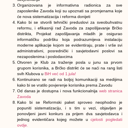
Organizovana je informativna radionica za sve
zaposlenike Zavoda koji su upoznati sa promjenama koje
će nova sistematizacija i reforma donijeti
Kako bi se stvorili tehnički preduslovi za sveobuhvatnu
reformu, i efikasniji rad Zavoda za zapošljavanje Brčko
distrikta, Projekat zapošljavanja mladih je osigurao
informatičku podršku koja podrazumijeva instalaciju
moderne aplikacije kojom se evidentiraju, prate i vrše svi
administrativni, posrednički i savjetodavni poslovi sa
nezaposlenima i poslodavcima
Otvoren je Klub za traženje posla u junu sa prvom
grupom korisnika, a Brčko distrikt će se naći na rang listi
svih Klubova u
BiH već od 1.jula!
Kontinuirano se radi na boljoj komunikaciji sa medijima
kako bi se vratilo povjerenje korisnika prema Zavodu
Od danas je dostupna i nova funkcionalnija
web stranica
Zavoda
Kako bi se Reformski paket sproveo neophodno je
popuniti sistematizaciju, i s tim u vezi, objavljen je
ponovljeni javni konkurs za prijem dva savjetodavca i
jednog evidentičara kojeg možete u
cjelosti pogledati
ovdje.